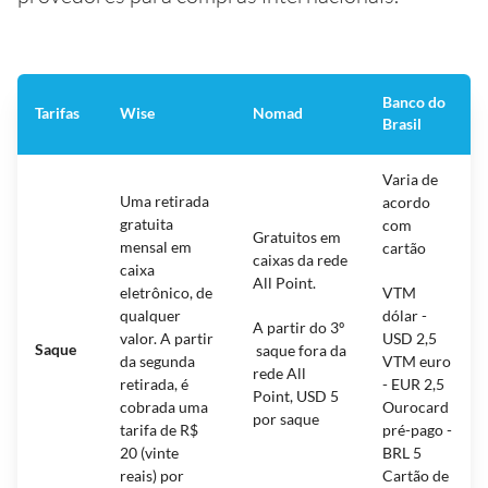
Banco do
Tarifas
Wise
Nomad
Brasil
Varia de
Uma retirada
acordo
gratuita
com
Gratuitos em
mensal em
cartão
caixas da rede
caixa
All Point.
eletrônico, de
VTM
qualquer
dólar -
A partir do 3º
valor. A partir
USD 2,5
Saque
saque fora da
da segunda
VTM euro
rede All
retirada, é
- EUR 2,5
Point, USD 5
cobrada uma
Ourocard
por saque
tarifa de R$
pré-pago -
20 (vinte
BRL 5
reais) por
Cartão de