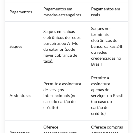
Pagamentos em
Pagamentos em
Pagamentos
moedas estrangeiras
reais
Saques nos
Saques em caixas
terminais
eletrônicos de redes
eletrônicos do
parceiras ou ATMs
Saques
banco, caixas 24h
do exterior (pode
ou redes
haver cobrança de
credenciadas no
taxa).
Brasil
Permite a
Permite a assinatura
assinatura
de serviços
apenas de
Assinaturas
internacionais (no
serviços no Brasil
caso do cartão de
(no caso do
crédito)
cartão de
crédito)
Oferece
Oferece compras
Programas
recompensas para
e recompensas