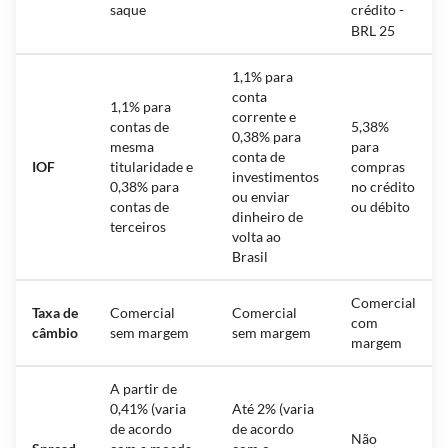
saque
crédito -
BRL 25
1,1% para
conta
1,1% para
corrente e
contas de
5,38%
0,38% para
mesma
para
conta de
IOF
titularidade e
compras
investimentos
0,38% para
no crédito
ou enviar
contas de
ou débito
dinheiro de
terceiros
volta ao
Brasil
Comercial
Taxa de
Comercial
Comercial
com
câmbio
sem margem
sem margem
margem
A partir de
0,41% (varia
Até 2% (varia
de acordo
de acordo
Não