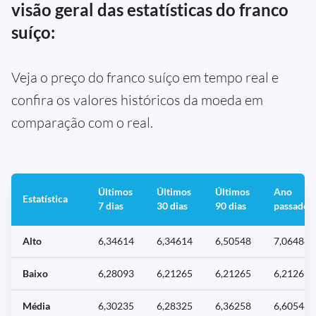
visão geral das estatísticas do franco
suíço:
Veja o preço do franco suíço em tempo real e
confira os valores históricos da moeda em
comparação com o real.
Últimos
Últimos
Últimos
Ano
Estatística
7 dias
30 dias
90 dias
passado
Alto
6,34614
6,34614
6,50548
7,06488
Baixo
6,28093
6,21265
6,21265
6,21265
Média
6,30235
6,28325
6,36258
6,60546