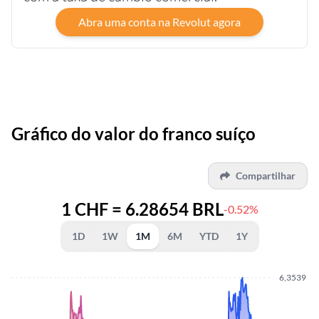
Abra uma conta na Revolut agora
Gráfico do valor do franco suíço
Compartilhar
1 CHF = 6.28654 BRL
-0.52%
1D
1W
1M
6M
YTD
1Y
6,3539