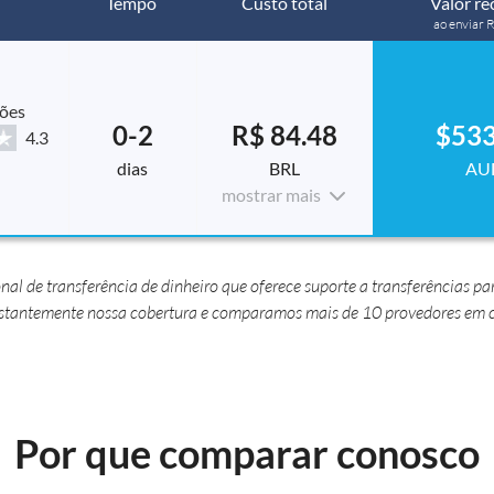
Tempo
Custo total
Valor re
ao enviar
ções
0-2
R$ 84.48
$533
4.3
dias
BRL
AU
mostrar mais
 de transferência de dinheiro que oferece suporte a transferências para
nstantemente nossa cobertura e comparamos mais de 10 provedores em c
Por que comparar conosco