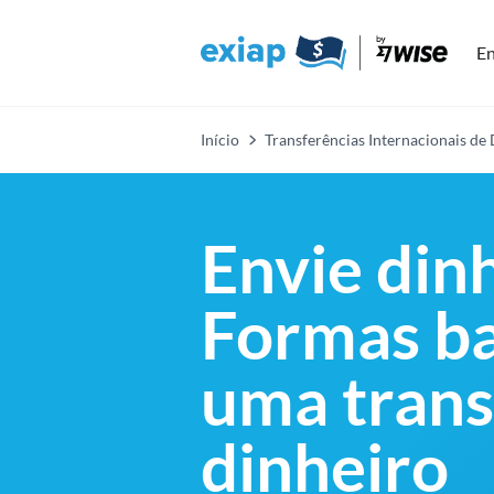
En
Início
Transferências Internacionais de
Envie dinh
Formas ba
uma trans
dinheiro