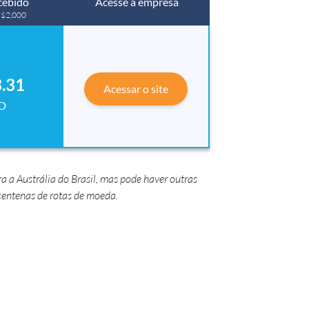
cebido
Acesse a empresa
 R$2,000
.31
Acessar o site
D
 a Austrália do Brasil, mas pode haver outras
entenas de rotas de moeda.