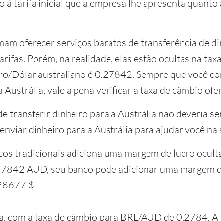
 à tarifa inicial que a empresa lhe apresenta quanto
mam oferecer serviços baratos de transferência de din
rifas. Porém, na realidade, elas estão ocultas na ta
eiro/Dólar australiano é 0.27842. Sempre que você co
 Austrália, vale a pena verificar a taxa de câmbio ofe
e transferir dinheiro para a Austrália não deveria ser
enviar dinheiro para a Austrália para ajudar você na 
cos tradicionais adiciona uma margem de lucro ocult
.27842 AUD, seu banco pode adicionar uma margem d
.28677 $
a, com a taxa de câmbio para BRL/AUD de 0.2784. A ta