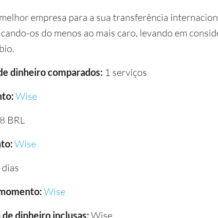
melhor empresa para a sua transferência internaciona
icando-os do menos ao mais caro, levando em conside
bio.
 de dinheiro comparados:
1 serviços
to:
Wise
8 BRL
to:
Wise
 dias
 momento:
Wise
de dinheiro inclusas:
Wise