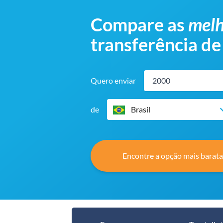
Compare as
melh
transferência de
Quero enviar
de
Brasil
Encontre a opção mais barata