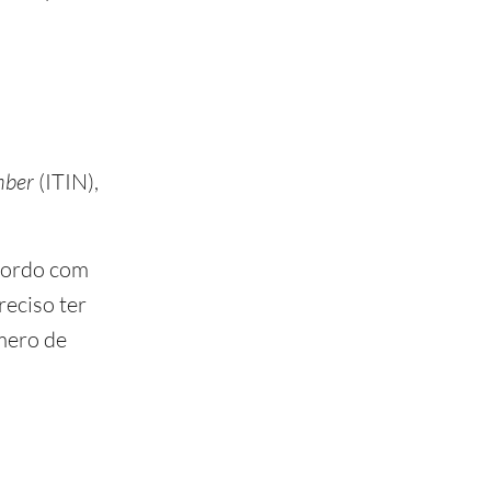
mber
(ITIN),
cordo com
reciso ter
mero de