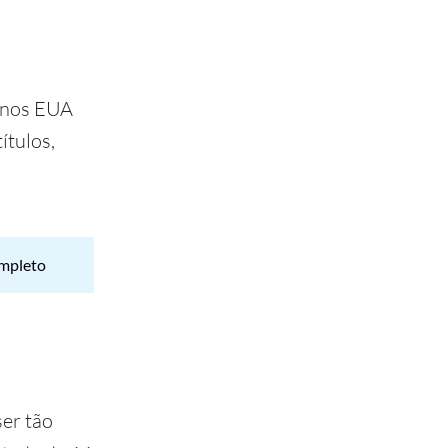
a nos EUA
ítulos,
ompleto
er tão