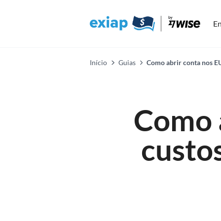
En
Início
Guias
Como abrir conta nos EU
Como a
custos