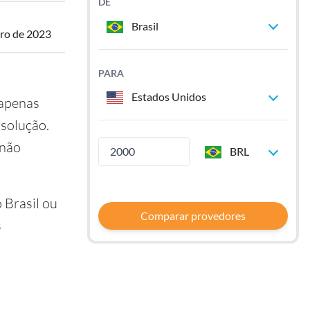
DE
Brasil
ro de 2023
PARA
Estados Unidos
 apenas
 solução.
 não
BRL
o Brasil ou
Comparar provedores
s