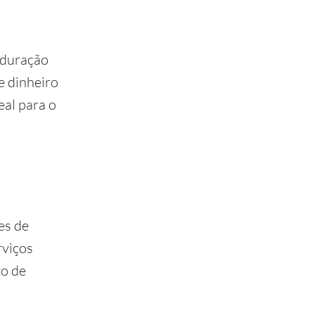
 duração
e dinheiro
eal para o
es de
rviços
to de