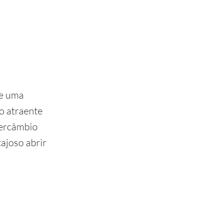
 e uma
o atraente
tercâmbio
ajoso abrir