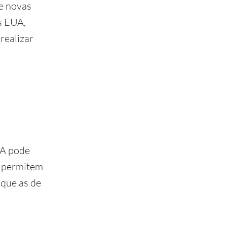
e novas
s EUA,
realizar
UA pode
e permitem
 que as de