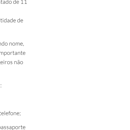
ntado de 11
ntidade de
indo nome,
 importante
eiros não
:
elefone;
passaporte