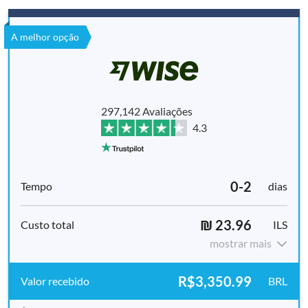
A melhor opção
297,142 Avaliações
4.3
0-2
dias
₪ 23.96
ILS
mostrar mais
R$3,350.99
BRL