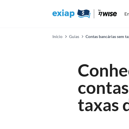
En
Início
Guias
Contas bancárias sem t
Conhe
contas
taxas 