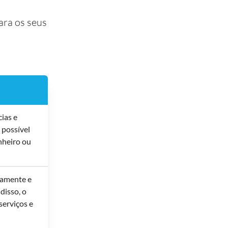
ra os seus
ias e
 possível
inheiro ou
idamente e
disso, o
serviços e