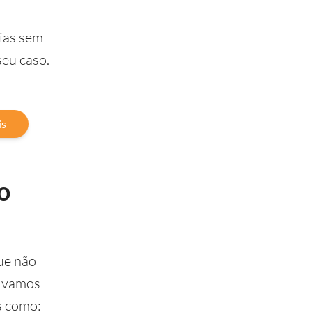
rias sem
seu caso.
is
o
ue não
, vamos
s como: