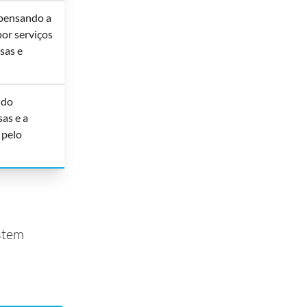
spensando a
or serviços
sas e
ndo
as e a
 pelo
istem