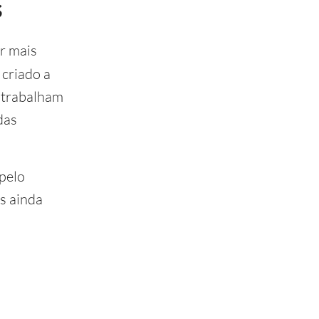
s
r mais
criado a
, trabalham
das
pelo
as ainda