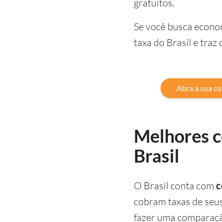
gratuitos.
Se você busca econom
taxa do Brasil e traz
Abra a sua co
Melhores c
Brasil
O Brasil conta com
c
cobram taxas de seus 
fazer uma comparação