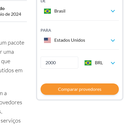
DE
ado
Brasil
io de 2024
PARA
Estados Unidos
 um pacote
er uma
á que
BRL
utidos em
Comparar provedores
m a
rovedores
,
 serviços