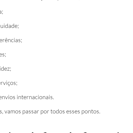
a;
nuidade;
erências;
es;
idez;
rviços;
envios internacionais.
, vamos passar por todos esses pontos.