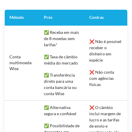
Método
Prós
Contras
✅ Receba em mais
de 8 moedas sem
❌ Não é possível
tarifas*
receber o
dinheiro em
Conta
✅ Taxa de câmbio
espécie
multimoeda
média do mercado
Wise
❌ Não conta
✅ Transferência
com agências
direto para uma
físicas
conta bancária ou
conta Wise
✅ Alternativa
❌ O câmbio
segura e confiável
inclui margem de
lucro e as tarifas
✅ Possibilidade de
de envio e
descontos em