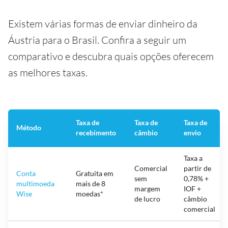
Existem várias formas de enviar dinheiro da
Áustria para o Brasil. Confira a seguir um
comparativo e descubra quais opções oferecem
as melhores taxas.
Taxa de
Taxa de
Taxa de
Método
recebimento
câmbio
envio
Taxa a
Comercial
partir de
Conta
Gratuita em
sem
0,78% +
multimoeda
mais de 8
margem
IOF +
Wise
moedas*
de lucro
câmbio
comercial