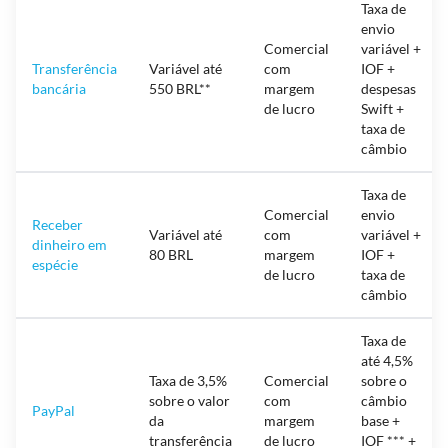
Taxa de
envio
Comercial
variável +
Transferência
Variável até
com
IOF +
bancária
550 BRL**
margem
despesas
de lucro
Swift +
taxa de
câmbio
Taxa de
Comercial
envio
Receber
Variável até
com
variável +
dinheiro em
80 BRL
margem
IOF +
espécie
de lucro
taxa de
câmbio
Taxa de
até 4,5%
Taxa de 3,5%
Comercial
sobre o
sobre o valor
com
câmbio
PayPal
da
margem
base +
transferência
de lucro
IOF *** +