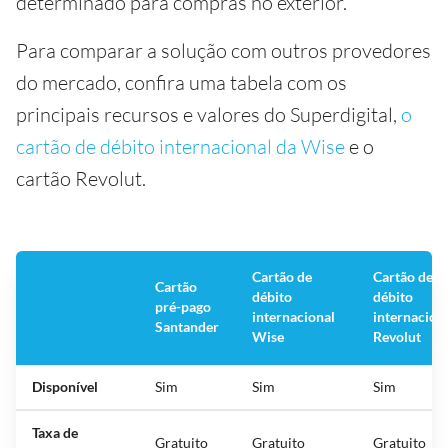
determinado para compras no exterior.
Para comparar a solução com outros provedores
do mercado, confira uma tabela com os
principais recursos e valores do Superdigital,
o
cartão de débito internacional da Wise
e o
cartão Revolut.
Cartão de
Cartão de
Cartão
débito
débito
pré-pago
internacional
internacion
Santander
Wise
Revolut
Disponível
Sim
Sim
Sim
Taxa de
Gratuito
Gratuito
Gratuito