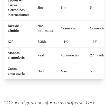
Saques em
caixas
Sim
Sim
Sim
eletrônicos
internacionais
Taxa de
Não
Comercial
Comercial
câmbio
informada
IOF
5,38%*
1,1%
1,1%
Moedas
Real
+50 moedas
27 moedas
disponíveis
Conta
Não
Não
Sim
empresarial
* O Superdigital não informa as tarifas de IOF e