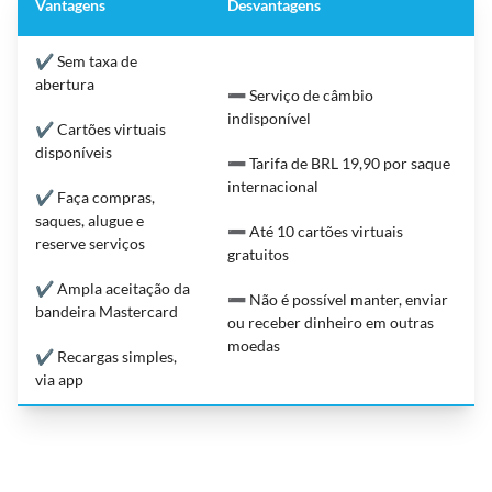
Vantagens
Desvantagens
✔️ Sem taxa de
abertura
➖ Serviço de câmbio
indisponível
✔️ Cartões virtuais
disponíveis
➖ Tarifa de BRL 19,90 por saque
internacional
✔️ Faça compras,
saques, alugue e
➖ Até 10 cartões virtuais
reserve serviços
gratuitos
✔️ Ampla aceitação da
➖ Não é possível manter, enviar
bandeira Mastercard
ou receber dinheiro em outras
moedas
✔️ Recargas simples,
via app