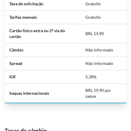
Taxa de solicitação
Gratuito
Tarifas mensais
Gratuito
Cartão físico extra ou 2ª via do
BRL 14,90
cartão
Câmbio
Não informado
Spread
Não informado
IOF
5,38%
BRL 19,90 por
Saques internacionais
saque
Taxas de câmbio