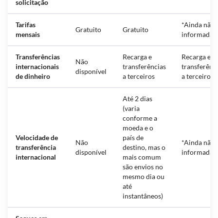
solicitação
Tarifas
*Ainda não
Gratuito
Gratuito
mensais
informadas
Transferências
Recarga e
Recarga e
Não
internacionais
transferências
transferênc
disponível
de dinheiro
a terceiros
a terceiros
Até 2 dias
(varia
conforme a
moeda e o
Velocidade de
país de
Não
*Ainda não
transferência
destino, mas o
disponível
informada
internacional
mais comum
são envios no
mesmo dia ou
até
instantâneos)