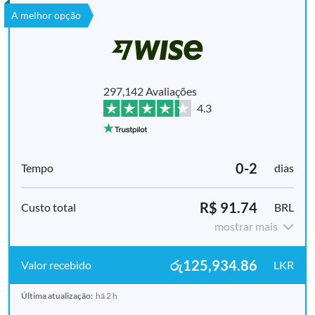
A melhor opção
297,142 Avaliações
4.3
0-2
dias
R$ 91.74
BRL
mostrar mais
රු125,934.86
LKR
Última atualização:
há 2 h