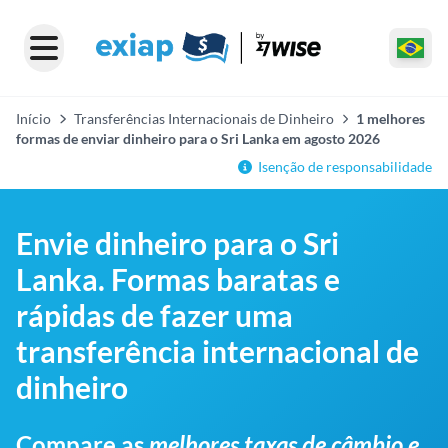
Início
Transferências Internacionais de Dinheiro
1 melhores
formas de enviar dinheiro para o Sri Lanka em agosto 2026
Isenção de responsabilidade
Envie dinheiro para o Sri
Lanka. Formas baratas e
rápidas de fazer uma
transferência internacional de
dinheiro
Compare as
melhores taxas de câmbio e