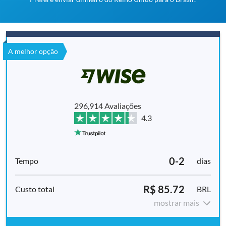
A melhor opção
296,914 Avaliações
4.3
0-2
dias
R$ 85.72
BRL
mostrar mais