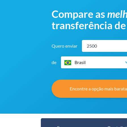
Compare as
melh
transferência de
Quero enviar
de
Brasil
Encontre a opção mais barata