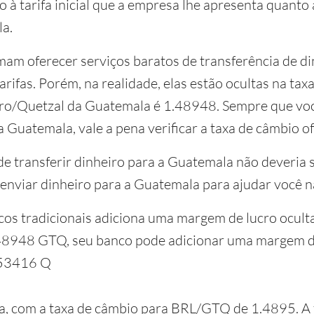
 à tarifa inicial que a empresa lhe apresenta quanto
la.
mam oferecer serviços baratos de transferência de din
rifas. Porém, na realidade, elas estão ocultas na ta
eiro/Quetzal da Guatemala é 1.48948. Sempre que voc
a Guatemala, vale a pena verificar a taxa de câmbio of
e transferir dinheiro para a Guatemala não deveria se
enviar dinheiro para a Guatemala para ajudar você n
cos tradicionais adiciona uma margem de lucro ocult
.48948 GTQ, seu banco pode adicionar uma margem d
.53416 Q
a, com a taxa de câmbio para BRL/GTQ de 1.4895. A ta