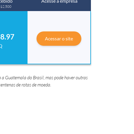
cebido
Acesse a empresa
 R$2,500
8.97
Acessar o site
Q
a a Guatemala do Brasil, mas pode haver outras
entenas de rotas de moeda.