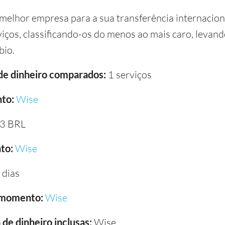
 melhor empresa para a sua transferência internacion
os, classificando-os do menos ao mais caro, levando
bio.
 de dinheiro comparados:
1 serviços
to:
Wise
3 BRL
to:
Wise
 dias
 momento:
Wise
de dinheiro inclusas:
Wise