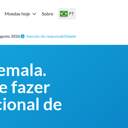
Moedas hoje
Sobre
PT
agosto 2026
Isenção de responsabilidade
emala.
e fazer
ional de