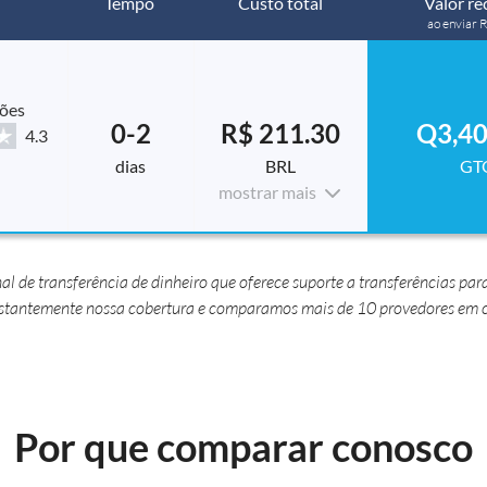
Tempo
Custo total
Valor re
ao enviar
ções
0-2
R$ 211.30
Q3,40
4.3
dias
BRL
GT
mostrar mais
de transferência de dinheiro que oferece suporte a transferências par
nstantemente nossa cobertura e comparamos mais de 10 provedores em c
Por que comparar conosco