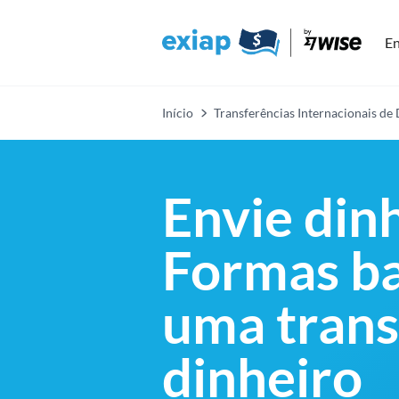
En
Início
Transferências Internacionais de
Envie din
Formas ba
uma trans
dinheiro