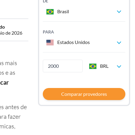
DE
Brasil
ado
PARA
io de 2026
Estados Unidos
as mais
BRL
s e as
car
Comparar provedores
es antes de
ara fazer
ômicas,