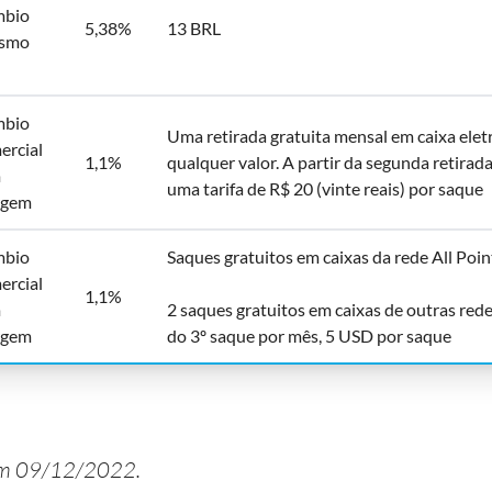
bio
5,38%
13 BRL
ismo
bio
Uma retirada gratuita mensal em caixa elet
ercial
1,1%
qualquer valor. A partir da segunda retirada
m
uma tarifa de R$ 20 (vinte reais) por saque
rgem
bio
Saques gratuitos em caixas da rede All Poin
ercial
1,1%
m
2 saques gratuitos em caixas de outras redes
rgem
do 3º saque por mês, 5 USD por saque
 em 09/12/2022.