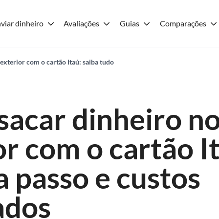
viar dinheiro
Avaliações
Guias
Comparações
exterior com o cartão Itaú: saiba tudo
acar dinheiro n
or com o cartão I
a passo e custos
ados