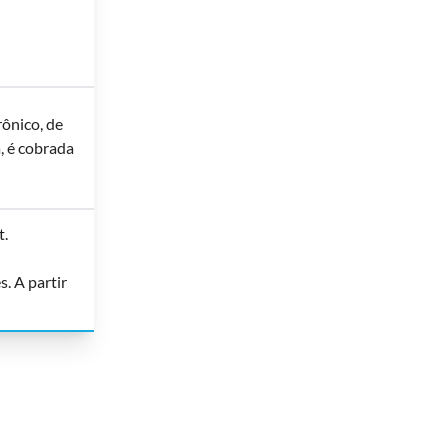
rônico, de
, é cobrada
t.
. A partir