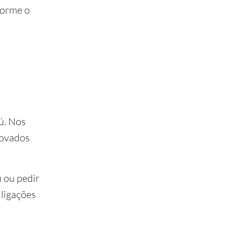
forme o
ú. Nos
rovados
ú ou pedir
 ligações