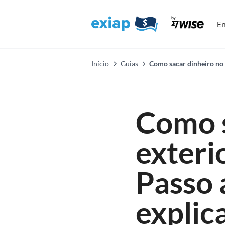
En
Início
Guias
Como sacar dinheiro no 
Como s
exteri
Passo 
explic