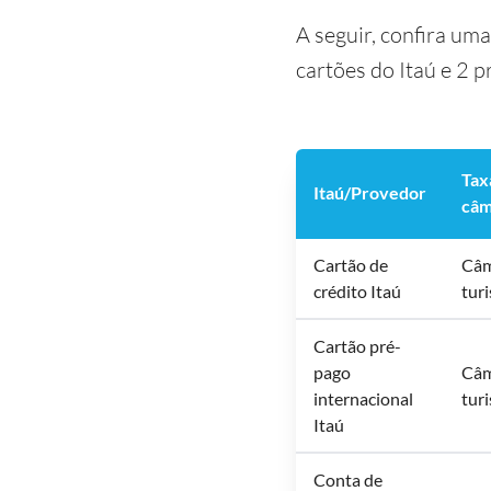
A seguir, confira um
cartões do Itaú e 2 
Tax
Itaú/Provedor
câm
Cartão de
Câm
crédito Itaú
tur
Cartão pré-
pago
Câm
internacional
tur
Itaú
Conta de