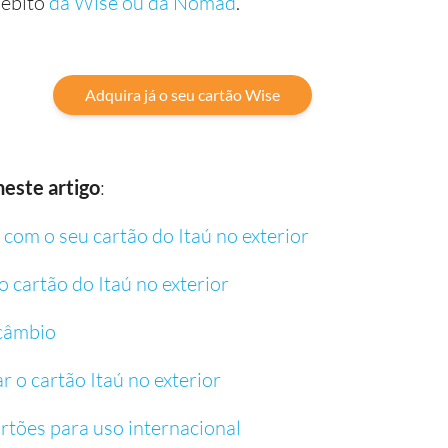
débito
da Wise ou da Nomad
.
Adquira já o seu cartão Wise
neste artigo
:
com o seu cartão do Itaú no exterior
 cartão do Itaú no exterior
 câmbio
r o cartão Itaú no exterior
artões para uso internacional