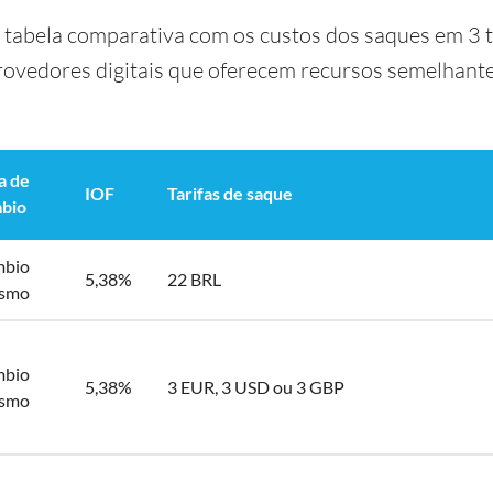
a tabela comparativa com os custos dos saques em 3 
provedores digitais que oferecem recursos semelhante
a de
IOF
Tarifas de saque
bio
bio
5,38%
22 BRL
ismo
bio
5,38%
3 EUR, 3 USD ou 3 GBP
ismo