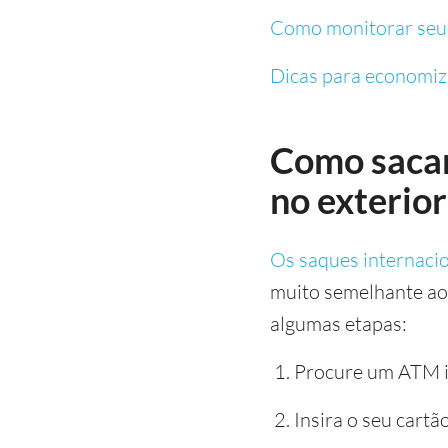
Como monitorar seu 
Dicas para economiza
Como sacar
no exterior
Os saques internaci
muito semelhante aos
algumas etapas:
Procure um ATM i
Insira o seu cartão