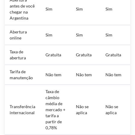
antes de você
Sim
Sim
Sim
chegar na
Argentina
Abertura
Sim
Sim
Sim
online
Taxa de
Gratuita
Gratuita
Gratuita
abertura
Tarifa de
Não tem
Não tem
Não tem
manutenção
Taxa de
câmbio
média de
Transferência
Não se
Não se
mercado +
internacional
aplica
aplica
tarifa a
partir de
0,78%