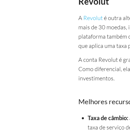
Revolut
A
Revolut
é outra al
mais de 30 moedas, i
plataforma também of
que aplica uma taxa 
A conta Revolut é gra
Como diferencial, el
investimentos.
Melhores recurso
Taxa de câmbio:
taxa de serviço 