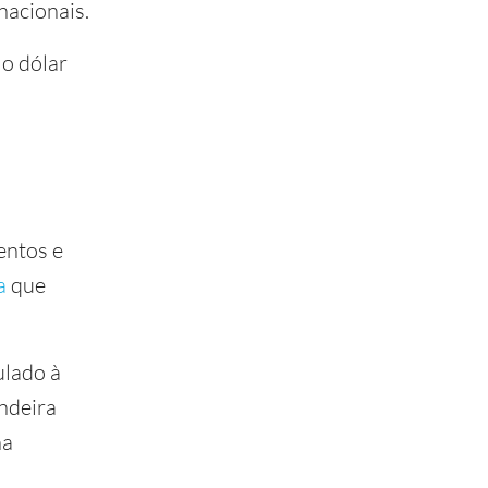
nacionais.
 o dólar
entos e
a
que
ulado à
ndeira
na