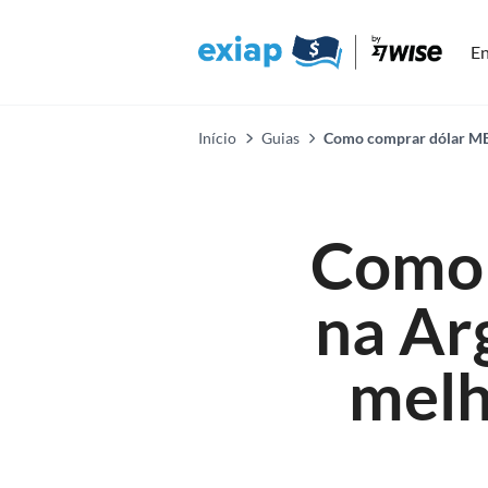
En
Início
Guias
Como comprar dólar ME
Como 
na Ar
melh