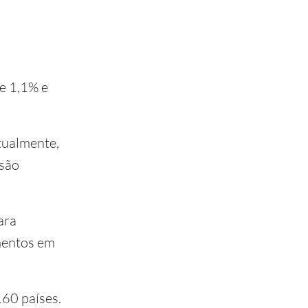
e 1,1% e
tualmente,
 são
ara
amentos em
160 países.