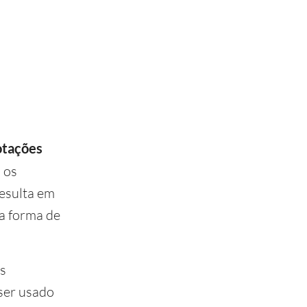
otações
 os
resulta em
a forma de
s
ser usado