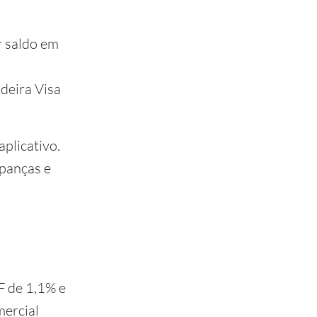
r saldo em
deira Visa
aplicativo.
upanças e
F de 1,1% e
mercial