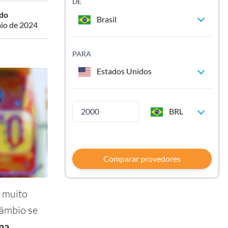
DE
ado
Brasil
io de 2024
PARA
Estados Unidos
BRL
Comparar provedores
é muito
câmbio se
na