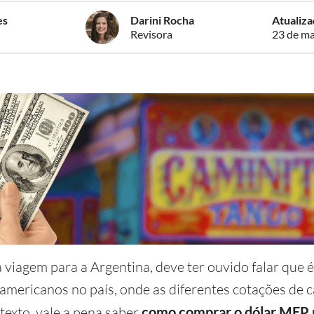
es
Darini Rocha
Atualiz
Revisora
23 de ma
a viagem para a Argentina, deve ter ouvido falar que 
mericanos no país, onde as diferentes cotações de 
exto, vale a pena saber
como comprar o dólar MEP 