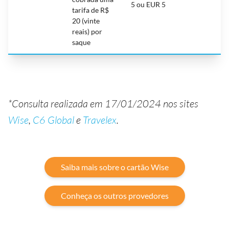
5 ou EUR 5
tarifa de R$
20 (vinte
reais) por
saque
*Consulta realizada em 17/01/2024 nos sites
Wise
,
C6 Global
e
Travelex
.
Saiba mais sobre o cartão Wise
Conheça os outros provedores