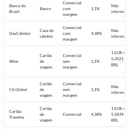
Comercial
Banco do
Não
Banco
com
1,1%
Brasil
informad
margem
Comercial
Casa de
Não
DayCâmbio
com
4,38%
câmbio
informad
margem
1 EUR =
Cartão
Comercial
5,3521
Wise
de
sem
1,1%
BRL
viagem
margem
Cartão
Comercial
Não
C6 Global
de
sem
1,1%
informad
viagem
margem
Cartão
1 EUR =
Cartão
de
Comercial
4,38%
5,5839
Travelex
viagem
BRL