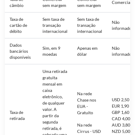
Comercial
câmbio
sem margem
sem margem
Taxa de
Sem taxa de
Sem taxa de
Não
cartão de
transação
transação
informado
débito
internacional
internacional
Dados
Sim, em 9
Apenas em
Não
bancários
moedas
dólar
informado
disponíveis
Uma retirada
gratuita
mensal em
caixa
Na rede
eletrônico,
USD 2,50
Chase nos
de qualquer
EUR 1,90
EUA -
valor. A
Taxa de
GBP 1,60
Gratuito
partir da
retirada
CAD 4,00
segunda
Na rede
AUD 3,80
retirada, é
Cirrus - USD
NZD 5,00
cobrada uma