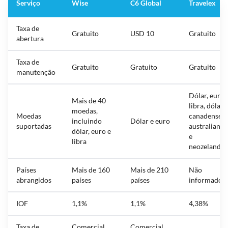
Serviço
Wise
C6 Global
Travelex
Taxa de
Gratuito
USD 10
Gratuito
abertura
Taxa de
Gratuito
Gratuito
Gratuito
manutenção
Dólar, euro,
Mais de 40
libra, dólar
moedas,
Moedas
canadense,
incluindo
Dólar e euro
suportadas
australiano
dólar, euro e
e
libra
neozelandês
Países
Mais de 160
Mais de 210
Não
abrangidos
países
países
informado
IOF
1,1%
1,1%
4,38%
Taxa de
Comercial
Comercial