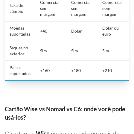
Comercial
Comercial
Comercial
Taxa de
sem
sem
com
câmbio
margem
margem
margem
Moedas
Dólar ou
+40
Dólar
suportadas
euro
Saques no
Sim
Sim
Sim
exterior
Países
+160
+180
+210
suportados
Cartão Wise vs Nomad vs C6: onde você pode
usá-los?
O cartão da
Wise
pode ser usado em mais de