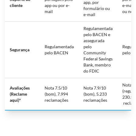
app, por
cliente
app ou por e-
e-mail,
formulário ou
mail
ou no a
e-mail
Regulamentada
pelo BACEN e
assegurada
Regulamentada
pelo
Regula
Segurança
pelo BACEN
Community
pelo 
Federal Savings
Bank, membro
do FDIC
Nota 6
Avaliações
Nota 7.5/10
Nota 7.9/10
(regular
(Reclame
(bom), 7.994
(bom), 5.233
230.57
aqui)*
reclamações
reclamações
reclam