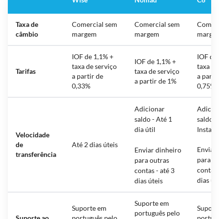
Taxa de
Comercial sem
Comercial sem
Comerc
câmbio
margem
margem
marge
IOF de 1,1% +
IOF de
IOF de 1,1% +
taxa de serviço
taxa de
Tarifas
taxa de serviço
a partir de
a parti
a partir de 1%
0,33%
0,75%
Adicionar
Adicio
saldo - Até 1
saldo -
dia útil
Instan
Velocidade
de
Até 2 dias úteis
Enviar 
Enviar dinheiro
transferência
para o
para outras
contas 
contas - até 3
dias út
dias úteis
Suporte em
Suporte em
Suport
português pelo
Suporte ao
português pelo
portug