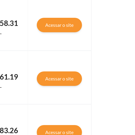
58.31
Acessar o site
L
61.19
Acessar o site
L
83.26
Acessar o site