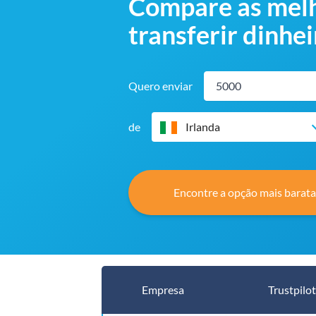
Compare as melho
transferir dinhei
Quero enviar
de
Irlanda
Encontre a opção mais barata
Empresa
Trustpilot