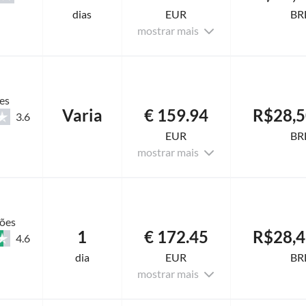
dias
EUR
BR
mostrar mais
es
Varia
€ 159.94
R$28,5
3.6
EUR
BR
mostrar mais
ções
1
€ 172.45
R$28,4
4.6
dia
EUR
BR
mostrar mais