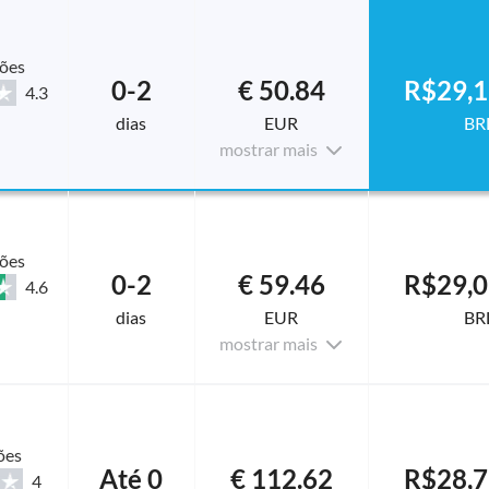
ções
0-2
€ 50.84
R$29,1
4.3
dias
EUR
BR
mostrar mais
ções
0-2
€ 59.46
R$29,0
4.6
dias
EUR
BR
mostrar mais
ões
Até 0
€ 112.62
R$28,7
4