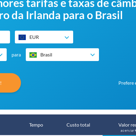
res tarifas e taxas de câmb
ro da Irlanda para o Brasil
EUR
para
Brasil
!
Prefere 
Tempo
Custo total
Valor re
ao enviar