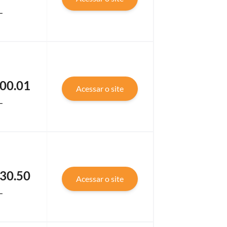
L
00.01
Acessar o site
L
30.50
Acessar o site
L