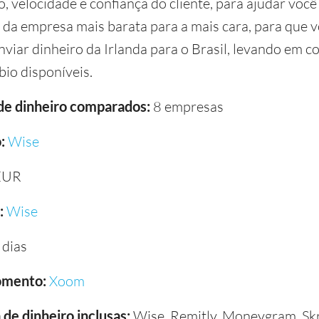
, velocidade e confiança do cliente, para ajudar você
i da empresa mais barata para a mais cara, para que v
nviar dinheiro da Irlanda para o Brasil, levando em c
bio disponíveis.
 de dinheiro comparados:
8 empresas
:
Wise
EUR
:
Wise
 dias
omento:
Xoom
de dinheiro inclusas:
Wise, Remitly, Moneygram, Skri