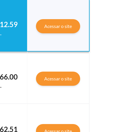
12.59
Acessar o site
L
66.00
Acessar o site
L
62.51
Acessar o site