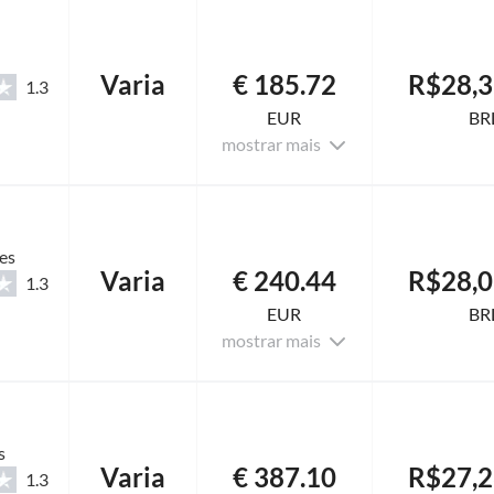
Varia
€ 185.72
R$28,3
1.3
EUR
BR
mostrar mais
es
Varia
€ 240.44
R$28,0
1.3
EUR
BR
mostrar mais
s
Varia
€ 387.10
R$27,2
1.3