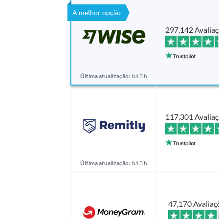
A melhor opção
297,142 Avalia
Última atualização:
há 3 h
117,301 Avalia
Última atualização:
há 3 h
47,170 Avaliaç