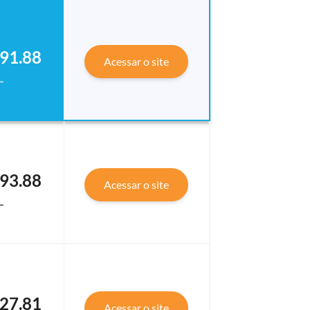
91.88
Acessar o site
L
93.88
Acessar o site
L
27.81
Acessar o site