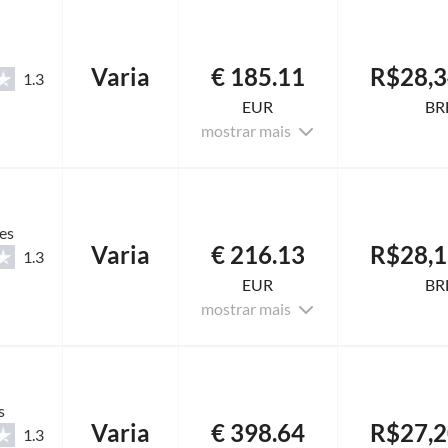
Varia
€ 185.11
R$28,3
1.3
EUR
BR
mostrar mais
es
Varia
€ 216.13
R$28,1
1.3
EUR
BR
mostrar mais
s
Varia
€ 398.64
R$27,2
1.3