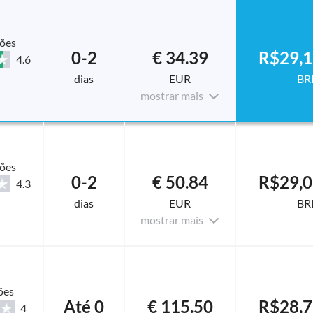
ções
0-2
€ 34.39
R$29,1
4.6
dias
EUR
BR
mostrar mais
ções
0-2
€ 50.84
R$29,0
4.3
dias
EUR
BR
mostrar mais
ões
Até 0
€ 115.50
R$28,7
4