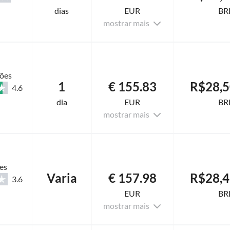
dias
EUR
BR
mostrar mais
ções
1
€ 155.83
R$28,5
4.6
dia
EUR
BR
mostrar mais
es
Varia
€ 157.98
R$28,4
3.6
EUR
BR
mostrar mais