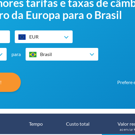
res tarifas e taxas de câmb
ro da Europa para o Brasil
EUR
para
Brasil
!
Prefere 
Tempo
Custo total
Valor re
ao enviar