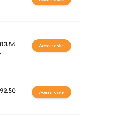
L
03.86
Acessar o site
L
92.50
Acessar o site
L