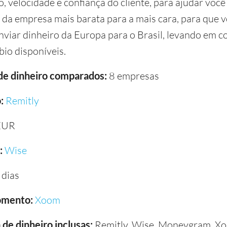
, velocidade e confiança do cliente, para ajudar você
i da empresa mais barata para a mais cara, para que v
nviar dinheiro da Europa para o Brasil, levando em co
bio disponíveis.
 de dinheiro comparados:
8 empresas
:
Remitly
EUR
:
Wise
 dias
omento:
Xoom
de dinheiro inclusas:
Remitly, Wise, Moneygram, Xoom