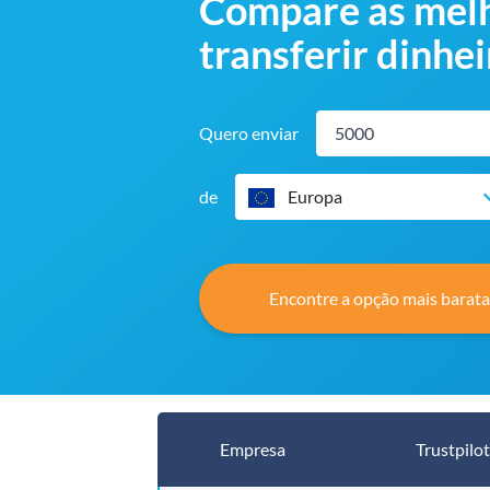
Compare as melho
transferir dinhei
Quero enviar
de
Europa
Encontre a opção mais barata
Empresa
Trustpilot