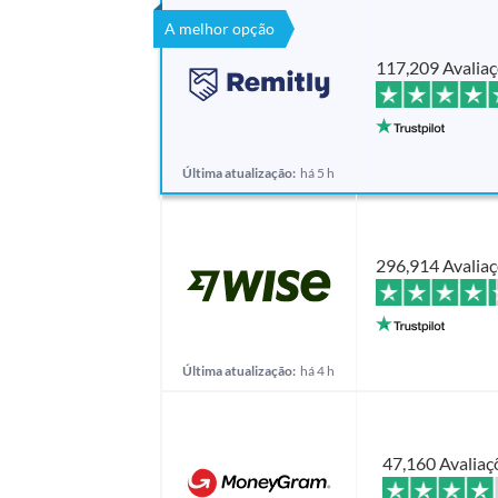
A melhor opção
117,209 Avalia
Última atualização:
há 5 h
296,914 Avalia
Última atualização:
há 4 h
47,160 Avaliaç