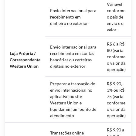
Variável
Envio internacional para
conforme
recebimento em
o país de
dinheiro no exterior
envio e o
valor.
R$ 6 a R$
Envio internacional para
80 (varia
Loja Própria /
recebimento em contas
conforme
Correspondente
bancárias ou carteiras
o valor da
Western Union
digitais no exterior
operação)
Preparar a transação de
R$ 9,90,
envio internacional no
3% ou R$
aplicativo ou site
75 (varia
Western Union e
conforme
liquidar em um ponto de
o valor da
atendimento
operação)
R$ 9,90 a
Transações online