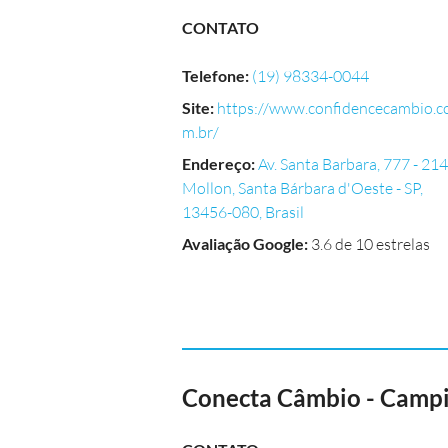
CONTATO
Telefone
:
(19) 98334-0044
Site
:
https://www.confidencecambio.c
m.br/
Endereço
:
Av. Santa Barbara, 777 - 214
Mollon, Santa Bárbara d'Oeste - SP,
13456-080, Brasil
Avaliação Google
:
3.6 de 10 estrelas
Conecta Câmbio - Camp