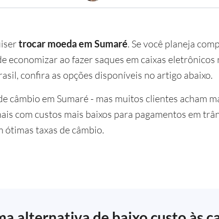
uiser
trocar moeda em Sumaré
. Se você planeja comp
 economizar ao fazer saques em caixas eletrônicos n
asil, confira as opções disponíveis no artigo abaixo.
de câmbio em Sumaré - mas muitos clientes acham ma
nais com custos mais baixos para pagamentos em trân
m ótimas taxas de câmbio.
a alternativa de baixo custo às c