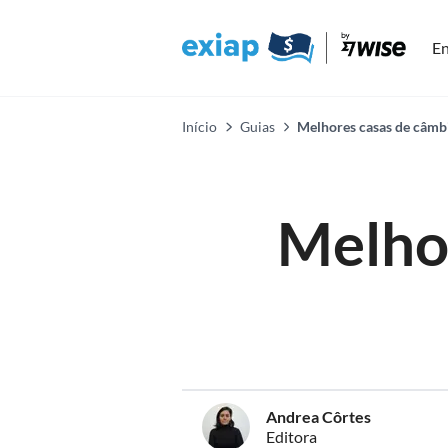
En
Início
Guias
Melhores casas de câmb
Melho
Andrea Côrtes
Editora