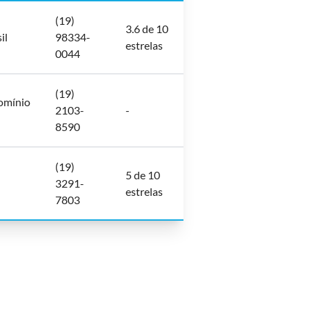
(19)
3.6 de 10
il
98334-
estrelas
0044
(19)
domínio
2103-
-
8590
(19)
5 de 10
3291-
estrelas
7803