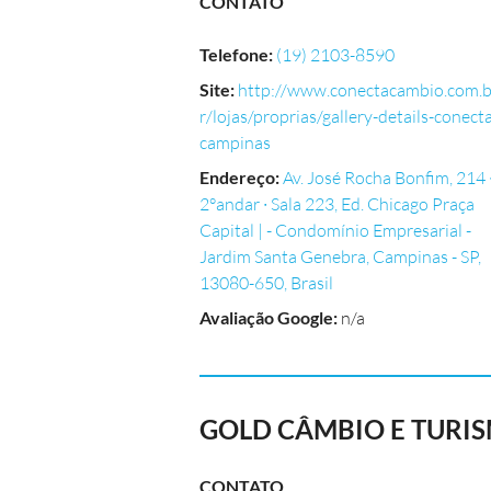
CONTATO
Telefone
:
(19) 2103-8590
Site
:
http://www.conectacambio.com.
r/lojas/proprias/gallery-details-conect
campinas
Endereço
:
Av. José Rocha Bonfim, 214 
2°andar ∙ Sala 223, Ed. Chicago Praça
Capital | - Condomínio Empresarial -
Jardim Santa Genebra, Campinas - SP,
13080-650, Brasil
Avaliação Google
:
n/a
GOLD CÂMBIO E TURI
CONTATO