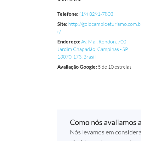
Telefone
:
(19) 3291-7803
Site
:
http://goldcambioeturismo.com.b
r/
Endereço
:
Av. Mal. Rondon, 700 -
Jardim Chapadão, Campinas - SP,
13070-173, Brasil
Avaliação Google
:
5 de 10 estrelas
Como nós avaliamos 
Nós levamos em considera