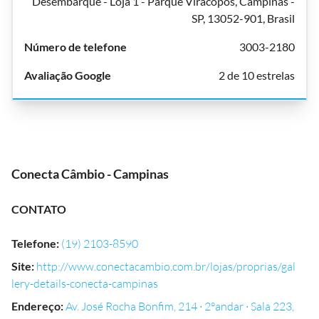
Desembarque - Loja 1 - Parque Viracopos, Campinas -
SP, 13052-901, Brasil
3003-2180
2 de 10 estrelas
Conecta Câmbio - Campinas
CONTATO
Telefone
:
(19) 2103-8590
Site
:
http://www.conectacambio.com.br/lojas/proprias/gal
lery-details-conecta-campinas
Endereço
:
Av. José Rocha Bonfim, 214 ∙ 2°andar ∙ Sala 223,