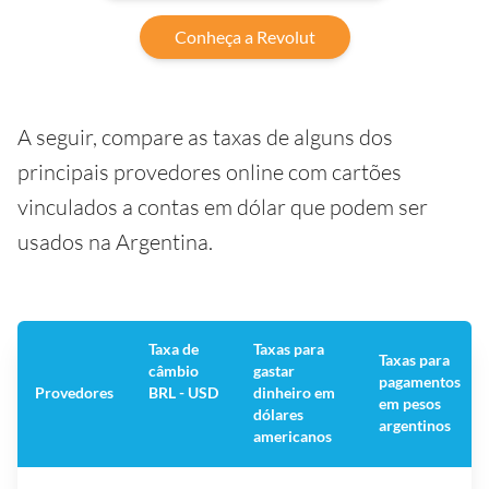
Conheça a Revolut
A seguir, compare as taxas de alguns dos
principais provedores online com cartões
vinculados a contas em dólar que podem ser
usados na Argentina.
Taxa de
Taxas para
Taxas para
câmbio
gastar
pagamentos
Provedores
BRL - USD
dinheiro em
em pesos
dólares
argentinos
americanos