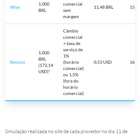
1.000
comercial
Wise
11,48 BRL
158,
BRL
sem
margem
Câmbio
comercial
+ taxa de
serviço de
1.000
1%
BRL
Revolut
(horário
0,53 USD
161,
(172,14
comercial)
USD)*
ou 1,5%
(fora do
horário
comercial)
Simulação realizada no site de cada provedor no dia 11 de