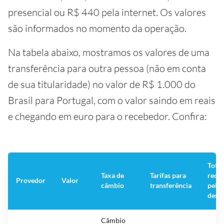
presencial ou R$ 440 pela internet. Os valores
são informados no momento da operação.
Na tabela abaixo, mostramos os valores de uma
transferência para outra pessoa (não em conta
de sua titularidade) no valor de R$ 1.000 do
Brasil para Portugal, com o valor saindo em reais
e chegando em euro para o recebedor. Confira:
Total
Taxa de
Tarifas para
rece
Provedor
Valor
câmbio
transferência
pelo
desti
Câmbio