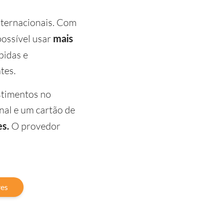
nternacionais. Com
possível usar
mais
pidas e
tes.
stimentos no
nal e um cartão de
es.
O provedor
res