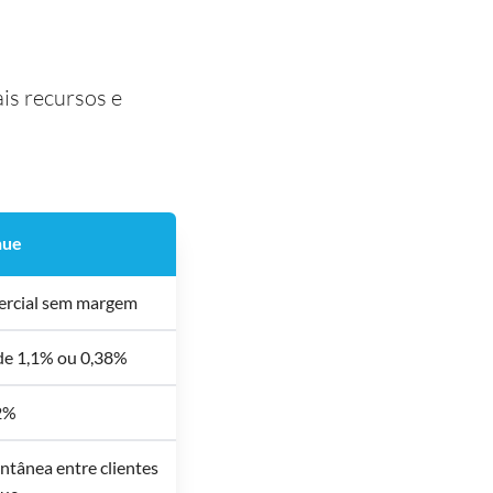
is recursos e
nue
rcial sem margem
de 1,1% ou 0,38%
2%
ntânea entre clientes