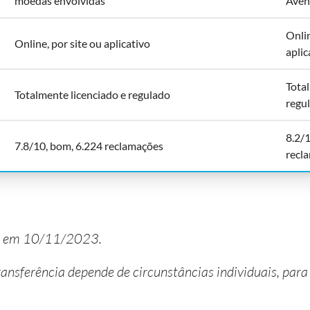
moedas envolvidas
Aven
Onlin
Online, por site ou aplicativo
aplic
Total
Totalmente licenciado e regulado
regu
8.2/
7.8/10, bom, 6.224 reclamações
recl
da em 10/11/2023.
transferência depende de circunstâncias individuais, par