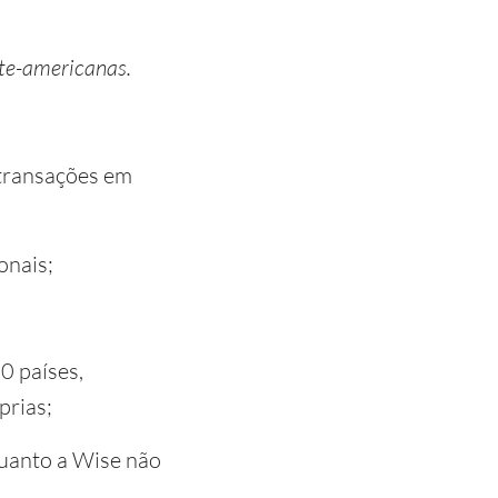
rte-americanas.
 transações em
onais;
0 países,
prias;
quanto a Wise não