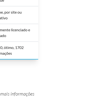
ue
e, por site ou
ativo
mente licenciado e
lado
10, ótimo, 1702
amações
a mais informações