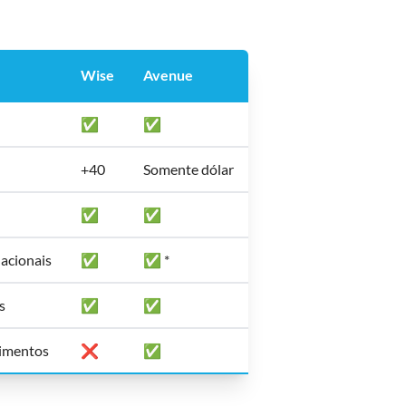
Wise
Avenue
✅
✅
+40
Somente dólar
✅
✅
nacionais
✅
✅ *
s
✅
✅
timentos
❌
✅