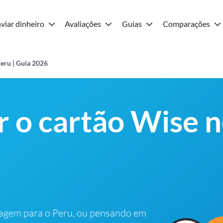
viar dinheiro
Avaliações
Guias
Comparações
eru | Guia 2026
r o cartão Wise 
iagem para o Peru, ou pensando em