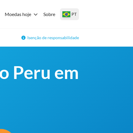
Moedas hoje
Sobre
PT
Isenção de responsabilidade
no Peru em