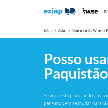
En
Início
Guias
Usar o cartão Wise no P
Posso usa
Paquistã
Se você está planejando uma vi
pensando em se mudar para lá p