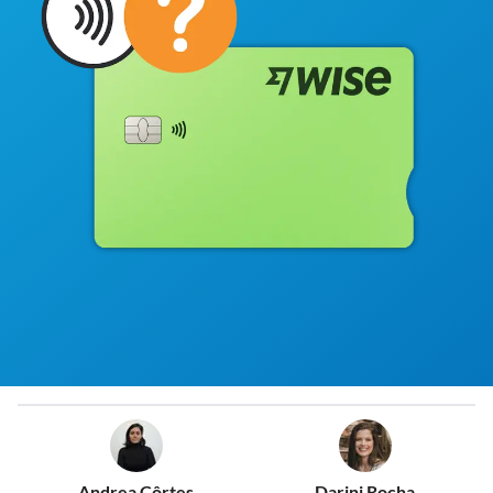
Andrea Côrtes
Darini Rocha