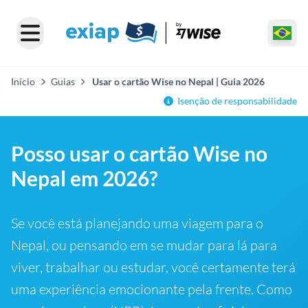
Início
Guias
Usar o cartão Wise no Nepal | Guia 2026
Isenção de responsabilidade
Posso usar o cartão Wise no
Nepal em 2026?
Se você está planejando uma viagem para o
Nepal, ou pensando em se mudar para lá para
viver, trabalhar ou estudar, você certamente terá
uma experiência emocionante pela frente. Como