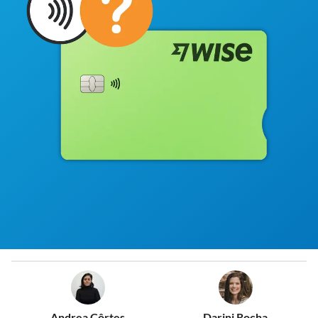
Andrea Côrtes
Darini Rocha