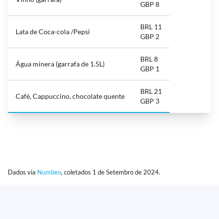
GBP 8
BRL 11
Lata de Coca-cola /Pepsi
GBP 2
BRL 8
Água minera (garrafa de 1.5L)
GBP 1
BRL 21
Café, Cappuccino, chocolate quente
GBP 3
Dados via
Numbeo
, coletados 1 de Setembro de 2024.