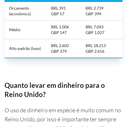
Orçamento
BRL 391
BRL 2.739
(econômico)
GBP 57
GBP 399
BRL 1.006
BRL 7.043
Médio
GBP 147
GBP 1.027
BRL 2.602
BRL 18.213
Alto padrão (luxo)
GBP 379
GBP 2.656
Quanto levar em dinheiro para o
Reino Unido?
O uso de dinheiro em espécie é muito comum no
Reino Unido, por isso é importante ter sempre