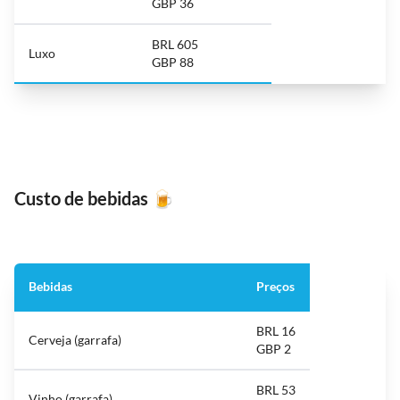
GBP 36
BRL 605
Luxo
GBP 88
Custo de bebidas
🍺
Bebidas
Preços
BRL 16
Cerveja (garrafa)
GBP 2
BRL 53
Vinho (garrafa)