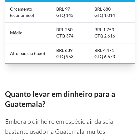
Orçamento
BRL 97
BRL 680
(econômico)
GTQ 145
GTQ 1.014
BRL 250
BRL 1.753
Médio
GTQ 374
GTQ 2.616
BRL 639
BRL 4.471
Alto padrão (luxo)
GTQ 953
GTQ 6.673
Quanto levar em dinheiro para a
Guatemala?
Embora o dinheiro em espécie ainda seja
bastante usado na Guatemala, muitos