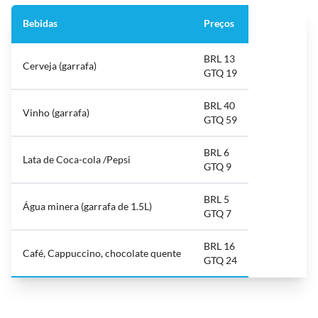
Bebidas
Preços
BRL 13
Cerveja (garrafa)
GTQ 19
BRL 40
Vinho (garrafa)
GTQ 59
BRL 6
Lata de Coca-cola /Pepsi
GTQ 9
BRL 5
Água minera (garrafa de 1.5L)
GTQ 7
BRL 16
Café, Cappuccino, chocolate quente
GTQ 24