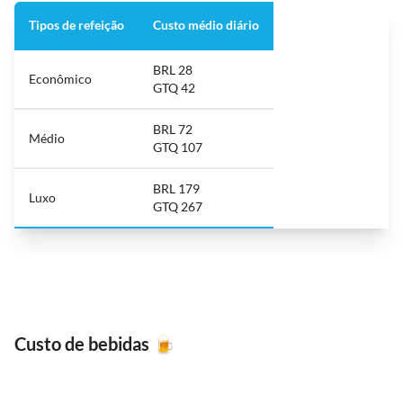
Tipos de refeição
Custo médio diário
BRL 28
Econômico
GTQ 42
BRL 72
Médio
GTQ 107
BRL 179
Luxo
GTQ 267
Custo de bebidas
🍺