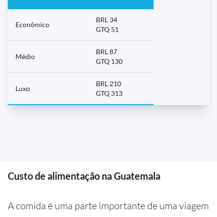
BRL 34
Econômico
GTQ 51
BRL 87
Médio
GTQ 130
BRL 210
Luxo
GTQ 313
Custo de alimentação na Guatemala
A comida é uma parte importante de uma viagem