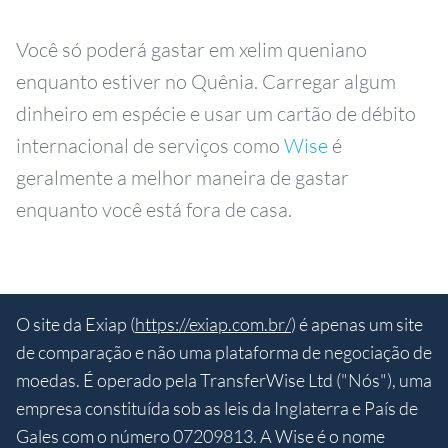
Você só poderá gastar em xelim queniano
enquanto estiver no Quênia. Carregar algum
dinheiro em espécie e usar um cartão de débito
internacional de serviços como
Wise
é
geralmente a melhor maneira de gastar
enquanto você está fora de casa.
O site da Exiap (
https://exiap.com.br/
) é apenas um site
de comparação e não uma plataforma de negociação de
moedas. É operado pela TransferWise Ltd ("Nós"), uma
empresa constituída sob as leis da Inglaterra e País de
Gales com o número 07209813. A Wise é o nome