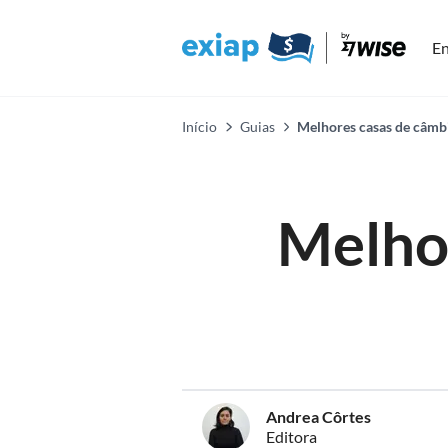
En
Início
Guias
Melhores casas de câmb
Melho
Andrea Côrtes
Editora