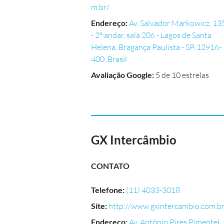
m.br/
Endereço
:
Av. Salvador Markowicz, 13
- 2º andar, sala 206 - Lagos de Santa
Helena, Bragança Paulista - SP, 12916-
400, Brasil
Avaliação Google
:
5 de 10 estrelas
GX Intercâmbio
CONTATO
Telefone
:
(11) 4033-3018
Site
:
http://www.gxintercambio.com.br
Endereço
:
Av. Antônio Píres Pímentel,