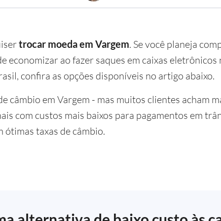
uiser
trocar moeda em Vargem
. Se você planeja com
 economizar ao fazer saques em caixas eletrônicos n
asil, confira as opções disponíveis no artigo abaixo.
de câmbio em Vargem - mas muitos clientes acham ma
nais com custos mais baixos para pagamentos em trân
m ótimas taxas de câmbio.
a alternativa de baixo custo às c