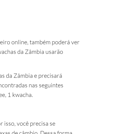
eiro online, também poderá ver
kwachas da Zâmbia usarão
as da Zâmbia e precisará
ncontradas nas seguintes
ee, 1 kwacha.
 isso, você precisa se
axas de câmbio. Dessa forma,