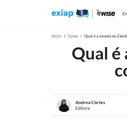
En
Início
Guias
Qual é a moeda da Zâmbi
Qual é
c
Andrea Côrtes
Editora