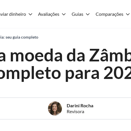
viar dinheiro
Avaliações
Guias
Comparações
a: seu guia completo
 a moeda da Zâmbi
ompleto para 20
Darini Rocha
Revisora