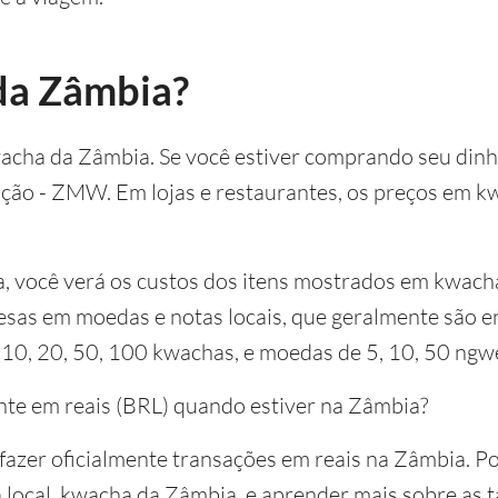
da Zâmbia?
wacha da Zâmbia. Se você estiver comprando seu dinh
ração - ZMW. Em lojas e restaurantes, os preços em 
, você verá os custos dos itens mostrados em kwach
esas em moedas e notas locais, que geralmente são e
 10, 20, 50, 100 kwachas, e moedas de 5, 10, 50 ngw
nte em reais (BRL) quando estiver na Zâmbia?
azer oficialmente transações em reais na Zâmbia. Por
local, kwacha da Zâmbia, e aprender mais sobre as t