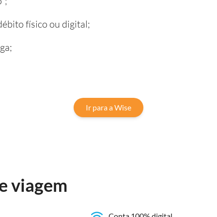
";
bito físico ou digital;
ga;
Ir para a Wise
e viagem
Conta 100% digital