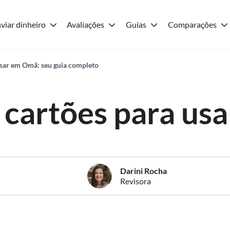
viar dinheiro
Avaliações
Guias
Comparações
usar em Omã: seu guia completo
 cartões para us
Darini Rocha
Revisora