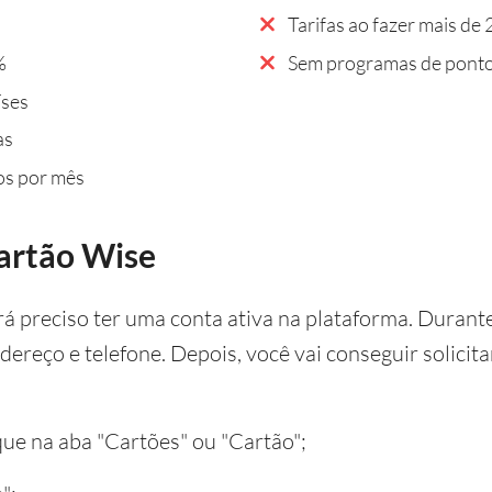
Tarifas ao fazer mais de
%
Sem programas de ponto
íses
as
os por mês
cartão Wise
erá preciso ter uma conta ativa na plataforma. Durant
dereço e telefone. Depois, você vai conseguir solici
ique na aba "Cartões" ou "Cartão";