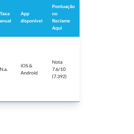
Pontuação
Taxa
App
no
anual
disponível
Reclame
Aqui
Nota
iOS &
N.a.
7.6/10
Android
(7.392)