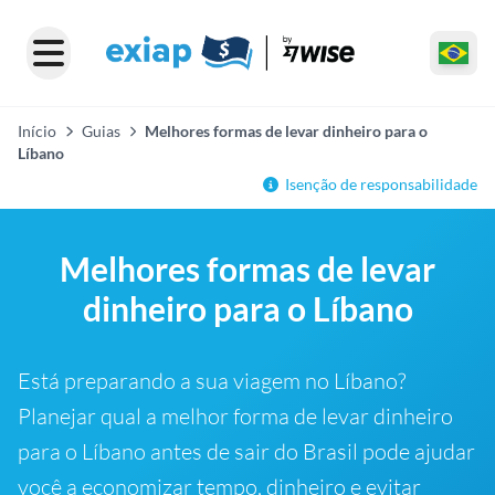
Início
Guias
Melhores formas de levar dinheiro para o
Líbano
Isenção de responsabilidade
Melhores formas de levar
dinheiro para o Líbano
Está preparando a sua viagem no Líbano?
Planejar qual a melhor forma de levar dinheiro
para o Líbano antes de sair do Brasil pode ajudar
você a economizar tempo, dinheiro e evitar