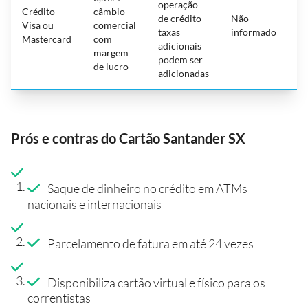
operação
gr
Crédito
câmbio
de crédito -
Não
a
Visa ou
comercial
taxas
informado
n
Mastercard
com
adicionais
R
margem
podem ser
c
de lucro
adicionadas
Prós e contras do Cartão Santander SX
Saque de dinheiro no crédito em ATMs
nacionais e internacionais
Parcelamento de fatura em até 24 vezes
Disponibiliza cartão virtual e físico para os
correntistas