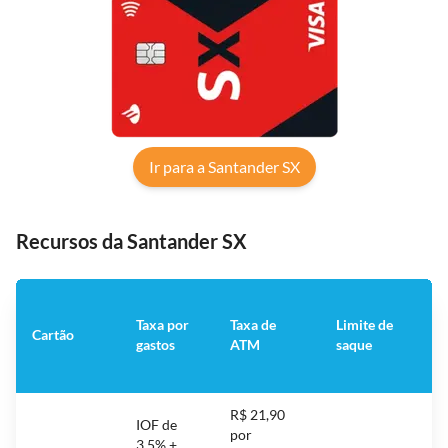
Ir para a Santander SX
Recursos da Santander SX
Taxa por
Taxa de
Limite de
Cartão
A
gastos
ATM
saque
R$ 21,90
IOF de
por
R$
3,5% +