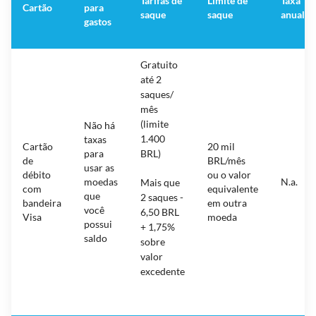
Tarifas de
Limite de
Taxa
Cartão
para
saque
saque
anual
gastos
Gratuito
até 2
saques/
mês
(limite
Não há
1.400
taxas
Cartão
20 mil
para
BRL)
de
BRL/mês
usar as
débito
ou o valor
moedas
N.a.
Mais que
com
equivalente
que
2 saques -
bandeira
em outra
você
6,50 BRL
Visa
moeda
possui
+ 1,75%
saldo
sobre
valor
excedente