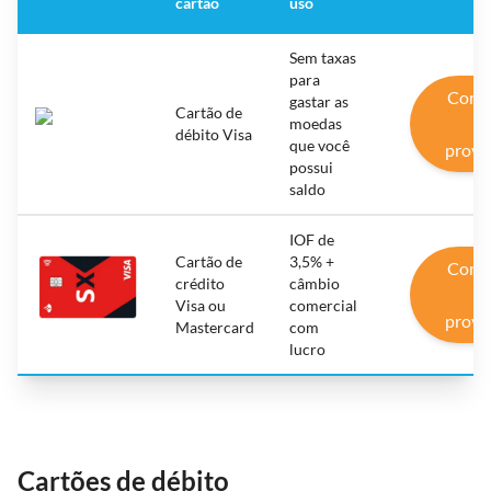
cartão
uso
Sem taxas
para
Conh
gastar as
Cartão de
o
moedas
débito Visa
que você
prove
possui
saldo
IOF de
Cartão de
3,5% +
Conh
crédito
câmbio
o
Visa ou
comercial
prove
Mastercard
com
lucro
Cartões de débito