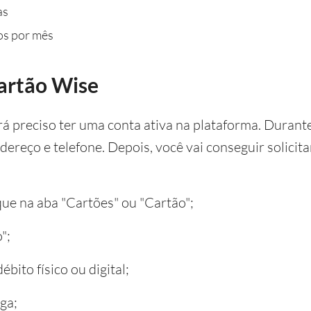
as
os por mês
cartão Wise
erá preciso ter uma conta ativa na plataforma. Durant
dereço e telefone. Depois, você vai conseguir solici
ique na aba "Cartões" ou "Cartão";
";
bito físico ou digital;
ga;