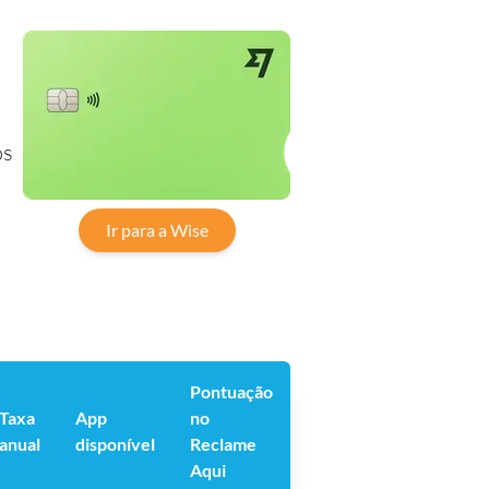
os
Ir para a Wise
Pontuação
Taxa
App
no
anual
disponível
Reclame
Aqui