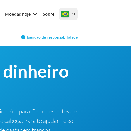
Moedas hoje
Sobre
PT
Isenção de responsabilidade
 dinheiro
dinheiro para Comores antes de
e cabeça. Para te ajudar nesse
de gastar em francos