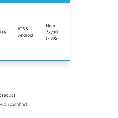
Nota
iOS &
N.a.
7.6/10
Android
(7.392)
 2 saques
s ou cashback