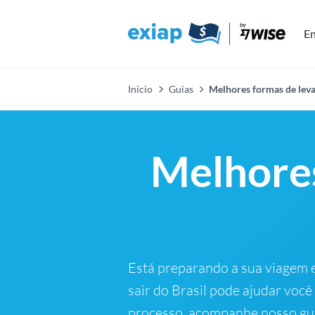
En
Início
Guias
Melhores formas de lev
Melhores
Está preparando a sua viagem 
sair do Brasil pode ajudar você
processo, acompanhe nosso gui