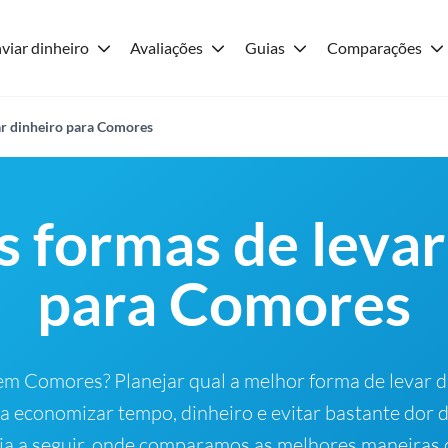
viar dinheiro
Avaliações
Guias
Comparações
ar dinheiro para Comores
 formas de levar
para Comores
em Comores? Planejar qual a melhor forma de levar 
 a economizar tempo, dinheiro e evitar bastante dor d
a a seguir, onde comparamos as melhores maneiras 