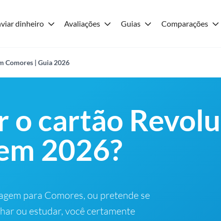
viar dinheiro
Avaliações
Guias
Comparações
em Comores | Guia 2026
r o cartão Revol
em 2026?
iagem para Comores, ou pretende se
lhar ou estudar, você certamente