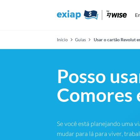
En
Início
Guias
Usar o cartão Revolut 
Posso usa
Comores 
Se você está planejando uma v
mudar para lá para viver, traba