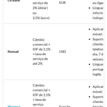
C6 Bank
EUR
serviço de
ou ligaçã
2% (dólar)
Línguas:
ou
informaç
2,5% (euro)
indisponí
Aplicativ
móvel: s
Suporte 
Câmbio
cliente: c
comercial +
IOF de 1,1%
telefone 
Nomad
USD
+ taxa de
dia, 7 dia
serviço de
semana
até 2%
Línguas:
português
inglês
Câmbio
Aplicativ
comercial +
móvel: s
IOF de 1,1%
Suporte 
+ taxa de
cliente: p
serviço
Western
Função
ligação o