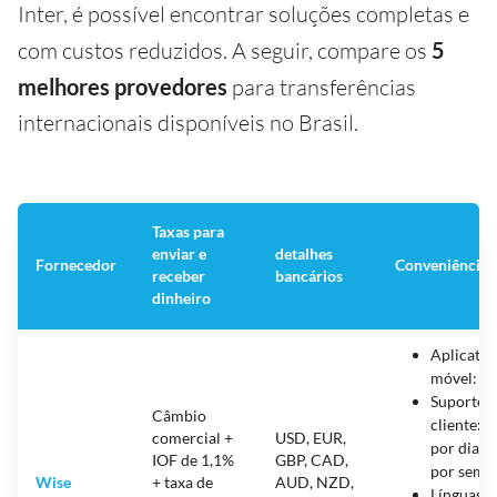
Inter, é possível encontrar soluções completas e
com custos reduzidos. A seguir, compare os
5
melhores provedores
para transferências
internacionais disponíveis no Brasil.
Taxas para
enviar e
detalhes
Fornecedor
Conveniência
receber
bancários
dinheiro
Aplicativ
móvel: s
Suporte 
Câmbio
cliente: 
comercial +
USD, EUR,
por dia, 7
IOF de 1,1%
GBP, CAD,
por sema
Wise
+ taxa de
AUD, NZD,
Línguas: 