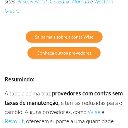
sites
Wise
,
Revolut,
C6 Bank,
Nomad
e
Western
Union
.
Saiba mais sobre a conta Wise
Conheça outros provedores
Resumindo:
A tabela acima traz
provedores com contas sem
taxas de manutenção,
e tarifas reduzidas para o
câmbio. Alguns provedores, como
Wise
e
Revolut
, oferecem suporte a uma quantidade