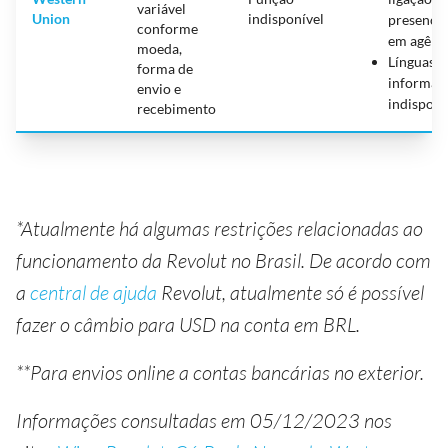
variável
Union
indisponível
presencia
conforme
em agênc
moeda,
Línguas:
forma de
informaç
envio e
indisponí
recebimento
*Atualmente há algumas restrições relacionadas ao
funcionamento da Revolut no Brasil. De acordo com
a
central de ajuda
Revolut, atualmente só é possível
fazer o câmbio para USD na conta em BRL.
**Para envios online a contas bancárias no exterior.
Informações consultadas em 05/12/2023 nos