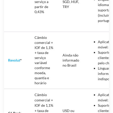
serviço a
SGD, HUF,
idiomas
partir de
TRY
suportad
0,43%
(incluind
portuguê
Câmbio
Aplicativ
comercial +
móvel: s
IOF de 1,1%
Suporte 
+ taxa de
Ainda não
serviço
cliente: a
Revolut
*
informado
variável
pelo chat
no Brasil
conforme
Línguas:
moeda,
informaç
quantia e
indisponí
horário
Câmbio
Aplicativ
comercial +
móvel: s
IOF de 1,1%
Suporte 
+ taxa de
USD ou
cliente: p