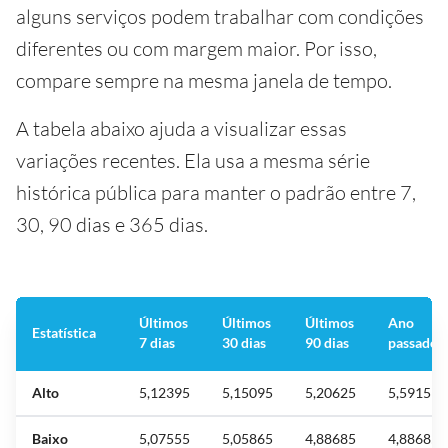
alguns serviços podem trabalhar com condições
diferentes ou com margem maior. Por isso,
compare sempre na mesma janela de tempo.
A tabela abaixo ajuda a visualizar essas
variações recentes. Ela usa a mesma série
histórica pública para manter o padrão entre 7,
30, 90 dias e 365 dias.
Últimos
Últimos
Últimos
Ano
Estatística
7 dias
30 dias
90 dias
passado
Alto
5,12395
5,15095
5,20625
5,5915
Baixo
5,07555
5,05865
4,88685
4,88685