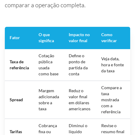
comparar a operação completa.
O que
Impacto no
Como
Fator
significa
valor final
verificar
Cotação
Define o
Veja data,
Taxa de
pública
ponto de
hora e fonte
referência
usada
partida da
da taxa
como base
conta
Compare a
Margem
Reduz o
taxa
adicionada
valor final
Spread
mostrada
sobre a
em dólares
com a
taxa
americanos
referência
Cobrança
Diminui o
Revise o
Tarifas
fixa ou
líquido
resumo final