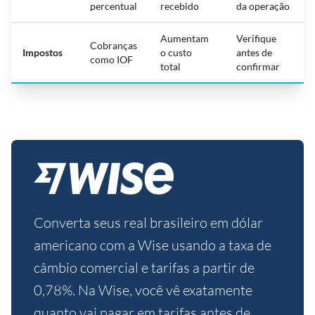
percentual
recebido
da operação
Aumentam
Verifique
Cobranças
Impostos
o custo
antes de
como IOF
total
confirmar
Converta seus real brasileiro em dólar
americano com a Wise usando a taxa de
câmbio comercial e tarifas a partir de
0,78%. Na Wise, você vê exatamente
quanto vai pagar em tarifas antes de