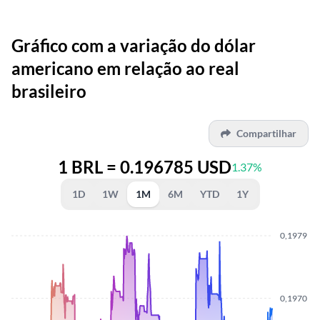
Gráfico com a variação do dólar
americano em relação ao real
brasileiro
Compartilhar
1 BRL = 0.196785 USD
1.37%
1D
1W
1M
6M
YTD
1Y
0,1979
0,1970