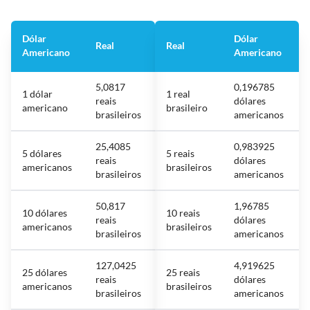
Dólar
Dólar
Real
Real
Americano
Americano
5,0817
0,196785
1 dólar
1 real
reais
dólares
americano
brasileiro
brasileiros
americanos
25,4085
0,983925
5 dólares
5 reais
reais
dólares
americanos
brasileiros
brasileiros
americanos
50,817
1,96785
10 dólares
10 reais
reais
dólares
americanos
brasileiros
brasileiros
americanos
127,0425
4,919625
25 dólares
25 reais
reais
dólares
americanos
brasileiros
brasileiros
americanos