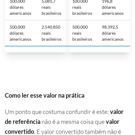
100.000
5.081,7
100.000
196,8
dólares
reais
reais
dólares
americanos
brasileiros
brasileiros
americanos
500.000
2.540.850
500.000
98.392,5
dólares
reais
reais
dólares
americanos
brasileiros
brasileiros
americanos
Como ler esse valor na prática
Um ponto que costuma confundir é este:
valor
de referência
não é a mesma coisa que
valor
convertido
. E valor convertido também não é