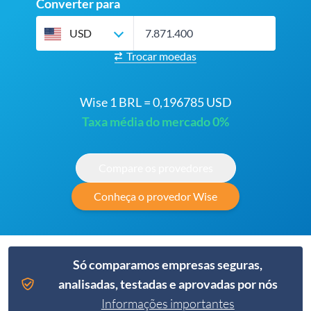
Converter para
USD
Trocar moedas
Wise 1 BRL = 0,196785 USD
Taxa média do mercado 0%
Compare os provedores
Conheça o provedor Wise
Só comparamos empresas seguras,
analisadas, testadas e aprovadas por nós
Informações importantes