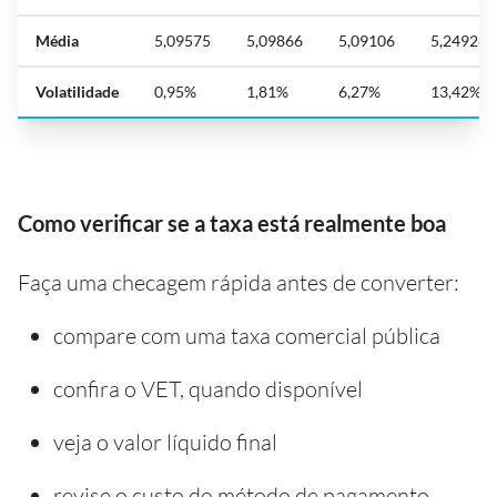
Média
5,09575
5,09866
5,09106
5,24928
Volatilidade
0,95%
1,81%
6,27%
13,42%
Como verificar se a taxa está realmente boa
Faça uma checagem rápida antes de converter:
compare com uma taxa comercial pública
confira o VET, quando disponível
veja o valor líquido final
revise o custo do método de pagamento