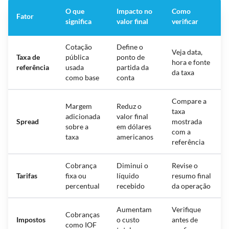
O que
Impacto no
Como
Fator
significa
valor final
verificar
Cotação
Define o
Veja data,
Taxa de
pública
ponto de
hora e fonte
referência
usada
partida da
da taxa
como base
conta
Compare a
Margem
Reduz o
taxa
adicionada
valor final
Spread
mostrada
sobre a
em dólares
com a
taxa
americanos
referência
Cobrança
Diminui o
Revise o
Tarifas
fixa ou
líquido
resumo final
percentual
recebido
da operação
Aumentam
Verifique
Cobranças
Impostos
o custo
antes de
como IOF