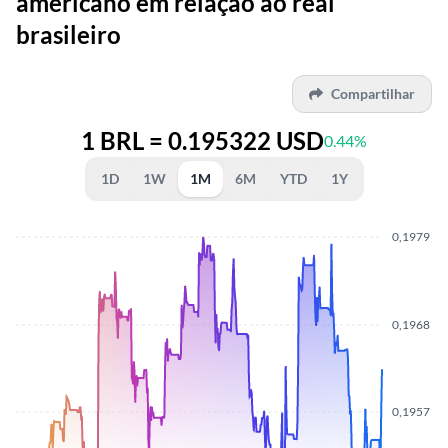
americano em relação ao real
brasileiro
Compartilhar
1 BRL = 0.195322 USD
0.44%
1D
1W
1M
6M
YTD
1Y
0,1979
0,1968
0,1957