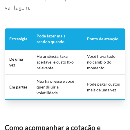
vantagem.
Pode fazer mais
Estratégia
Ponto de atenção
sentido quando
Há urgência, taxa
Você trava tudo
De uma
aceitável e custo fixo
no câmbio do
vez
relevante
momento
Não há pressa e você
Pode pagar custos
Em partes
quer diluir a
mais de uma vez
volatilidade
Como acompanhar a cotação e