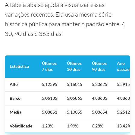
A tabela abaixo ajuda a visualizar essas
variações recentes. Ela usa a mesma série
histórica pública para manter o padrão entre 7,
30, 90 dias e 365 dias.
Últimos
Últimos
Últimos
Ano
Estatística
7 dias
30 dias
90 dias
passado
Alto
5,12395
5,16015
5,20625
5,5915
Baixo
5,06135
5,05865
4,88685
4,88685
Média
5,08851
5,10055
5,08654
5,25129
Volatilidade
1,23%
1,99%
6,28%
13,42%