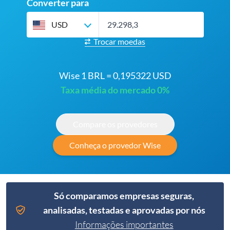
Converter para
USD
Trocar moedas
Wise 1 BRL = 0,195322 USD
Taxa média do mercado 0%
Compare os provedores
Conheça o provedor Wise
Só comparamos empresas seguras,
analisadas, testadas e aprovadas por nós
Informações importantes