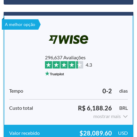
A melhor opção
296,637 Avaliações
4.3
0-2
dias
R$ 6,188.26
BRL
mostrar mais
$28,089.60
USD