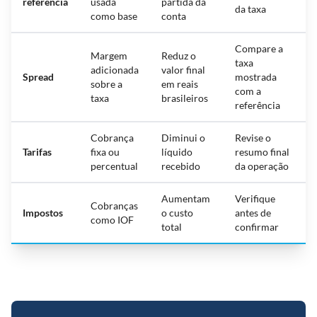
referência
usada
partida da
da taxa
como base
conta
Compare a
Margem
Reduz o
taxa
adicionada
valor final
Spread
mostrada
sobre a
em reais
com a
taxa
brasileiros
referência
Cobrança
Diminui o
Revise o
Tarifas
fixa ou
líquido
resumo final
percentual
recebido
da operação
Aumentam
Verifique
Cobranças
Impostos
o custo
antes de
como IOF
total
confirmar