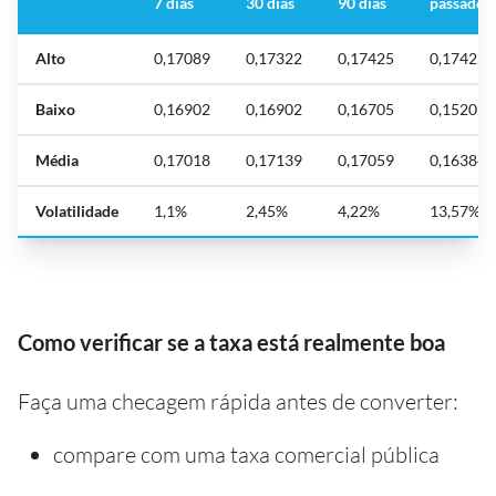
7 dias
30 dias
90 dias
passado
Alto
0,17089
0,17322
0,17425
0,17425
Baixo
0,16902
0,16902
0,16705
0,15202
Média
0,17018
0,17139
0,17059
0,16384
Volatilidade
1,1%
2,45%
4,22%
13,57%
Como verificar se a taxa está realmente boa
Faça uma checagem rápida antes de converter:
compare com uma taxa comercial pública