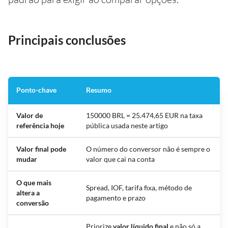
Principais conclusões
Ponto-chave
Resumo
Valor de
150000 BRL = 25.474,65 EUR na taxa
referência hoje
pública usada neste artigo
Valor final pode
O número do conversor não é sempre o
mudar
valor que cai na conta
O que mais
Spread, IOF, tarifa fixa, método de
altera a
pagamento e prazo
conversão
Priorize
valor líquido final
e não só a