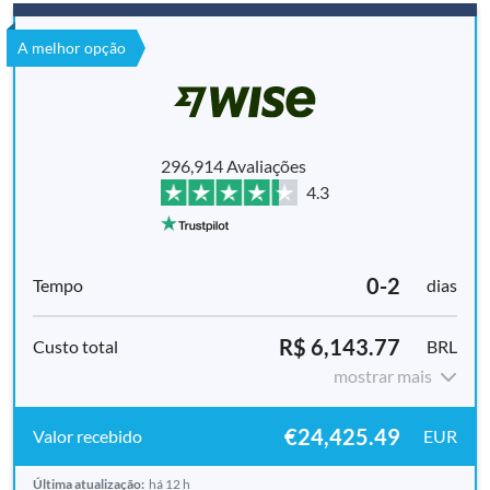
A melhor opção
296,914 Avaliações
4.3
0-2
dias
R$ 6,143.77
BRL
mostrar mais
€24,425.49
EUR
Última atualização:
há 12 h