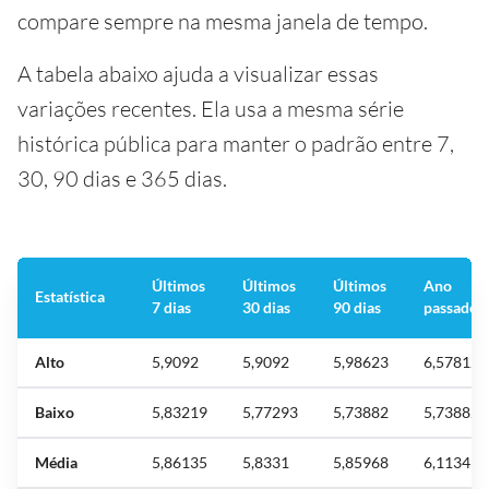
compare sempre na mesma janela de tempo.
A tabela abaixo ajuda a visualizar essas
variações recentes. Ela usa a mesma série
histórica pública para manter o padrão entre 7,
30, 90 dias e 365 dias.
Últimos
Últimos
Últimos
Ano
Estatística
7 dias
30 dias
90 dias
passado
Alto
5,9092
5,9092
5,98623
6,57812
Baixo
5,83219
5,77293
5,73882
5,73882
Média
5,86135
5,8331
5,85968
6,1134