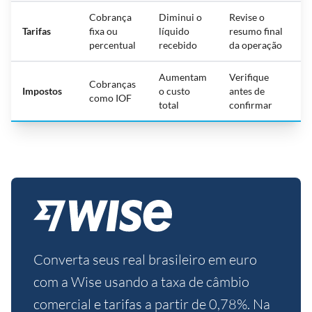
Cobrança
Diminui o
Revise o
Tarifas
fixa ou
líquido
resumo final
percentual
recebido
da operação
Aumentam
Verifique
Cobranças
Impostos
o custo
antes de
como IOF
total
confirmar
Converta seus real brasileiro em euro
com a Wise usando a taxa de câmbio
comercial e tarifas a partir de 0,78%. Na