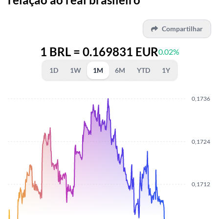
Compartilhar
1 BRL = 0.169831 EUR
0.02%
1D
1W
1M
6M
YTD
1Y
0,1736
0,1724
0,1712