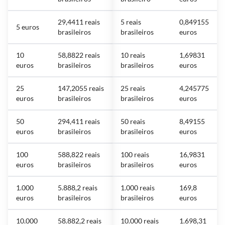
29,4411 reais
5 reais
0,849155
5 euros
brasileiros
brasileiros
euros
10
58,8822 reais
10 reais
1,69831
euros
brasileiros
brasileiros
euros
25
147,2055 reais
25 reais
4,245775
euros
brasileiros
brasileiros
euros
50
294,411 reais
50 reais
8,49155
euros
brasileiros
brasileiros
euros
100
588,822 reais
100 reais
16,9831
euros
brasileiros
brasileiros
euros
1.000
5.888,2 reais
1.000 reais
169,8
euros
brasileiros
brasileiros
euros
10.000
58.882,2 reais
10.000 reais
1.698,31