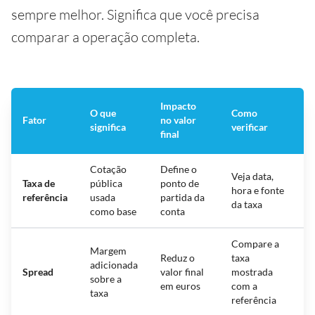
sempre melhor. Significa que você precisa
comparar a operação completa.
Impacto
O que
Como
Fator
no valor
significa
verificar
final
Cotação
Define o
Veja data,
Taxa de
pública
ponto de
hora e fonte
referência
usada
partida da
da taxa
como base
conta
Compare a
Margem
Reduz o
taxa
adicionada
Spread
valor final
mostrada
sobre a
em euros
com a
taxa
referência