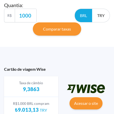
Quantia
:
BRL
TRY
R$
Comparar taxas
Cartão de viagem Wise
Taxa de câmbio
9,3863
Acessar o site
R$1.000 BRL compram
₺9.013,13
TRY