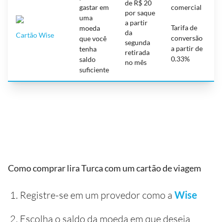
de R$ 20
gastar em
comercial
por saque
uma
5
a partir
Tarifa de
d
moeda
da
Cartão Wise
ú
conversão
que você
segunda
a partir de
tenha
retirada
0.33%
saldo
no mês
suficiente
Como comprar lira Turca com um cartão de viagem
Registre-se em um provedor como a
Wise
Escolha o saldo da moeda em que deseja