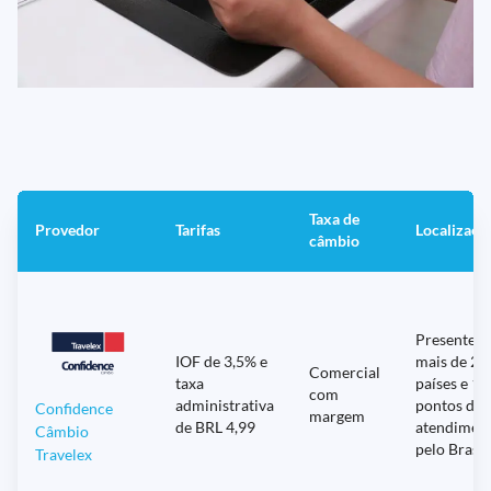
Taxa de
Provedor
Tarifas
Localizaçõ
câmbio
Presente 
IOF de 3,5% e
mais de 20
Comercial
taxa
países e 12
com
administrativa
pontos de
Confidence
margem
de BRL 4,99
atendimen
Câmbio
pelo Brasil
Travelex