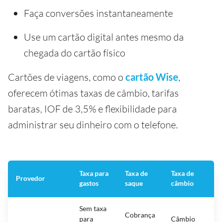
Faça conversões instantaneamente
Use um cartão digital antes mesmo da
chegada do cartão físico
Cartões de viagens, como o
cartão Wise
,
oferecem ótimas taxas de câmbio, tarifas
baratas, IOF de 3,5% e flexibilidade para
administrar seu dinheiro com o telefone.
Taxa para
Taxa de
Taxa de
Provedor
E
gastos
saque
câmbio
Sem taxa
Cobrança
para
Câmbio