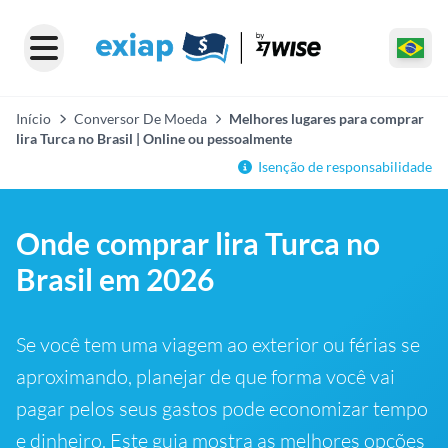
Início
Conversor De Moeda
Melhores lugares para comprar
lira Turca no Brasil | Online ou pessoalmente
Isenção de responsabilidade
Onde comprar lira Turca no
Brasil em 2026
Se você tem uma viagem ao exterior ou férias se
aproximando, planejar de que forma você vai
pagar pelos seus gastos pode economizar tempo
e dinheiro. Este guia mostra as melhores opções