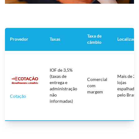
Taxa de
Provedor
Taxas
Localizaçõ
câmbio
IOF de 3,5%
(taxas de
Mais de 20
Comercial
entrega e
lojas
com
administração
espalhadas
margem
não
pelo Brasil
Cotação
informadas)