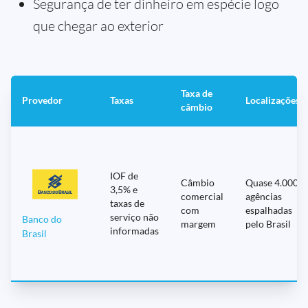
Segurança de ter dinheiro em espécie logo
que chegar ao exterior
Taxa de
Provedor
Taxas
Localizações
câmbio
IOF de
Câmbio
Quase 4.000
3,5% e
comercial
agências
taxas de
com
espalhadas
serviço não
Banco do
margem
pelo Brasil
informadas
Brasil