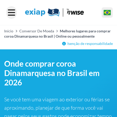
Início
Conversor De Moeda
Melhores lugares para comprar
coroa Dinamarquesa no Brasil | Online ou pessoalmente
Isenção de responsabilidade
Onde comprar coroa
Dinamarquesa no Brasil em
2026
Se você tem uma viagem ao exterior ou férias se
aproximando, planejar de que forma você vai
pagar pelos seus gastos pode economizar tempo