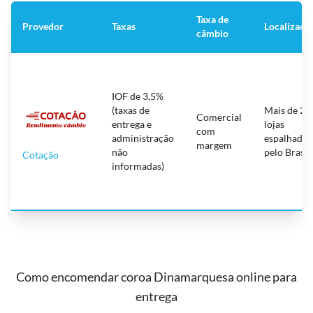
Taxa de
Provedor
Taxas
Localizaçõ
câmbio
IOF de 3,5%
(taxas de
Mais de 20
Comercial
entrega e
lojas
com
administração
espalhadas
margem
não
pelo Brasil
Cotação
informadas)
Como encomendar coroa Dinamarquesa online para
entrega