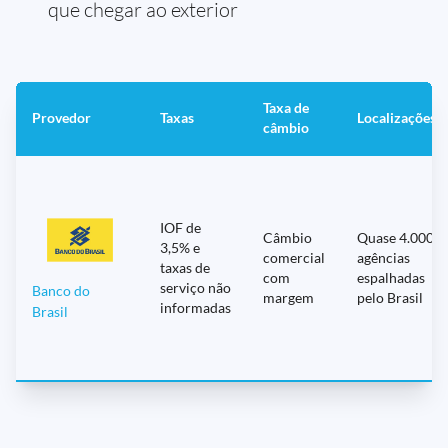
que chegar ao exterior
Taxa de
Provedor
Taxas
Localizações
câmbio
IOF de
Câmbio
Quase 4.000
3,5% e
comercial
agências
taxas de
com
espalhadas
serviço não
Banco do
margem
pelo Brasil
informadas
Brasil