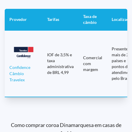
Taxa de
Provedor
Tarifas
Localizaçõ
câmbio
Presente 
IOF de 3,5% e
mais de 20
Comercial
taxa
países e 12
com
administrativa
pontos de
Confidence
margem
de BRL 4,99
atendimen
Câmbio
pelo Brasil
Travelex
Como comprar coroa Dinamarquesa em casas de