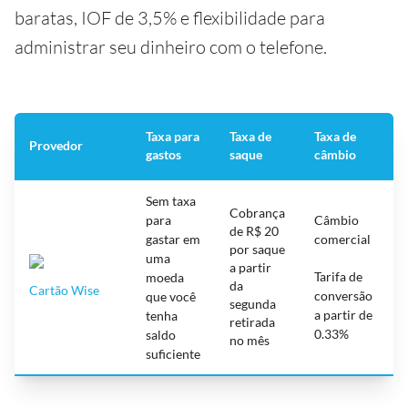
baratas, IOF de 3,5% e flexibilidade para
administrar seu dinheiro com o telefone.
Taxa para
Taxa de
Taxa de
Provedor
E
gastos
saque
câmbio
Sem taxa
Cobrança
para
Câmbio
de R$ 20
gastar em
comercial
por saque
uma
5
a partir
Tarifa de
d
moeda
da
Cartão Wise
ú
conversão
que você
segunda
a partir de
tenha
retirada
0.33%
saldo
no mês
suficiente