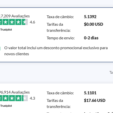
7,209 Avaliações
Taxa de câmbio
:
5.1392
4.6
Tarifas da
$0.00 USD
transferência
:
Tempo de envio
:
0-2 dias
O valor total inclui um desconto promocional exclusivo para
novos clientes
Ta
6,914 Avaliações
Taxa de câmbio
:
5.1101
4.3
Tarifas da
$17.66 USD
transferência
: