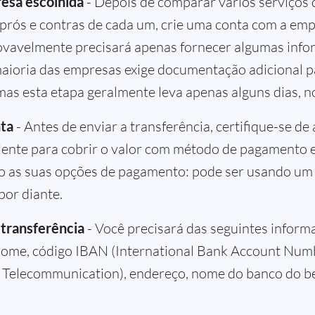
esa escolhida
- Depois de comparar vários serviços d
rós e contras de cada um, crie uma conta com a emp
rovavelmente precisará apenas fornecer algumas inf
aioria das empresas exige documentação adicional pa
mas esta etapa geralmente leva apenas alguns dias, 
nta
- Antes de enviar a transferência, certifique-se de
ciente para cobrir o valor com método de pagamento 
o as suas opções de pagamento: pode ser usando um c
por diante.
 transferência
- Você precisará das seguintes inform
nome, código IBAN (International Bank Account Numb
 Telecommunication), endereço, nome do banco do be