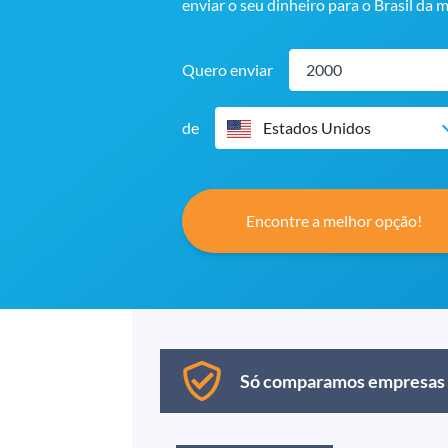
enviar o seu dinheiro para o Brasil da 
Quero enviar
de
Estados Unidos
Encontre a melhor opção!
Só comparamos empresas se