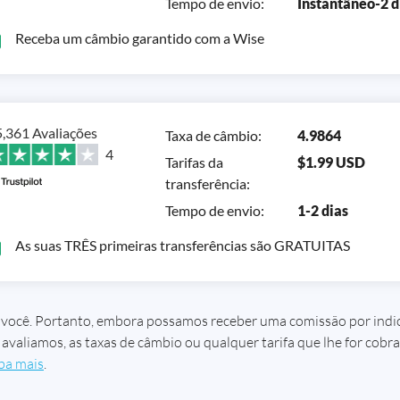
Tempo de envio
:
Instantâneo-2 d
Receba um câmbio garantido com a Wise
,361 Avaliações
Taxa de câmbio
:
4.9864
4
Tarifas da
$1.99 USD
transferência
:
Tempo de envio
:
1-2 dias
As suas TRÊS primeiras transferências são GRATUITAS
você. Portanto, embora possamos receber uma comissão por indic
avaliamos, as taxas de câmbio ou qualquer tarifa que lhe for cobra
ba mais
.