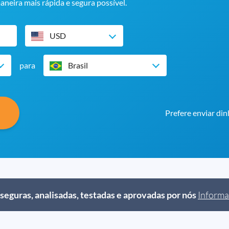
maneira mais rápida e segura possível.
USD
para
Brasil
Prefere enviar din
guras, analisadas, testadas e aprovadas por nós
Informa