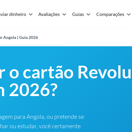
viar dinheiro
Avaliações
Guias
Comparações
m Angola | Guia 2026
r o cartão Revol
m 2026?
iagem para Angola, ou pretende se
lhar ou estudar, você certamente