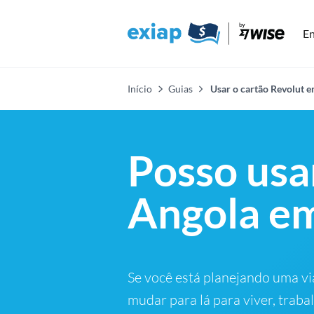
En
Início
Guias
Usar o cartão Revolut e
Posso usa
Angola e
Se você está planejando uma v
mudar para lá para viver, traba