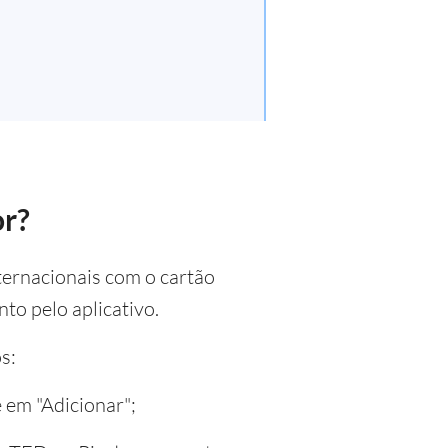
or?
ternacionais com o cartão
o pelo aplicativo.
s:
e em "Adicionar";