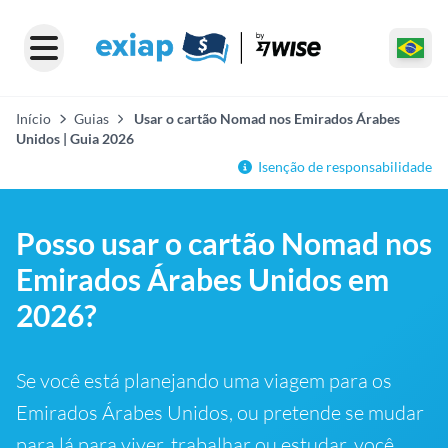
Início
Guias
Usar o cartão Nomad nos Emirados Árabes
Unidos | Guia 2026
Isenção de responsabilidade
Posso usar o cartão Nomad nos
Emirados Árabes Unidos em
2026?
Se você está planejando uma viagem para os
Emirados Árabes Unidos, ou pretende se mudar
para lá para viver, trabalhar ou estudar, você