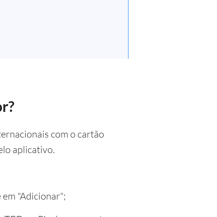
or?
ternacionais com o cartão
o aplicativo.
e em "Adicionar";