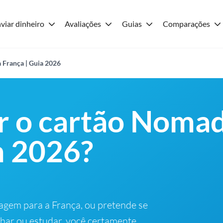
viar dinheiro
Avaliações
Guias
Comparações
 França | Guia 2026
r o cartão Noma
m 2026?
agem para a França, ou pretende se
lhar ou estudar, você certamente