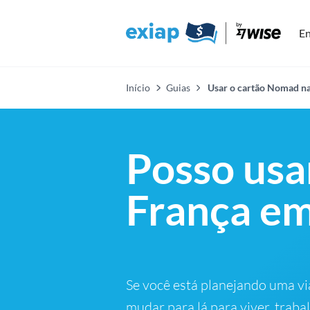
En
Início
Guias
Usar o cartão Nomad na
Posso usa
França e
Se você está planejando uma vi
mudar para lá para viver, traba