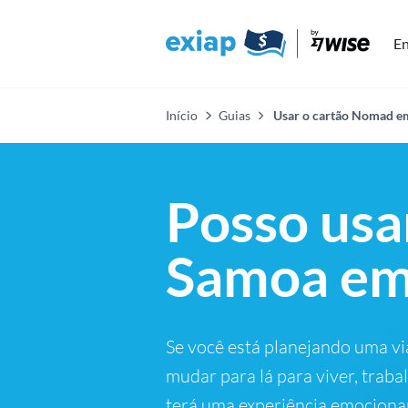
En
Início
Guias
Usar o cartão Nomad e
Posso usa
Samoa em
Se você está planejando uma v
mudar para lá para viver, traba
terá uma experiência emociona