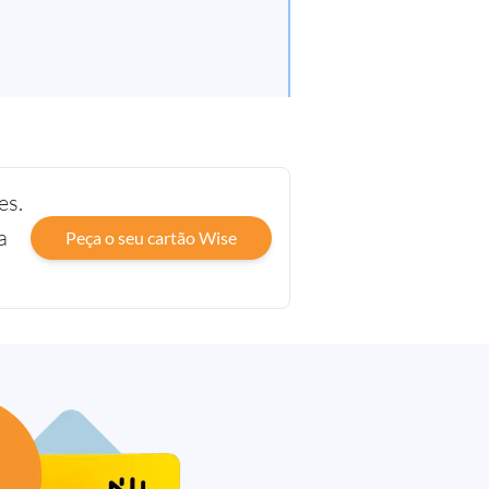
es.
a
Peça o seu cartão Wise