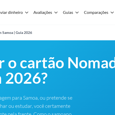
viar dinheiro
Avaliações
Guias
Comparações
m Samoa | Guia 2026
r o cartão Noma
 2026?
iagem para Samoa, ou pretende se
lhar ou estudar, você certamente
nte pela frente. Como o samoano